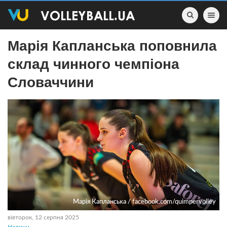
Toggle nav
Марія Капланська поповнила
склад чинного чемпіона
Словаччини
Марія Капланська / facebook.com/quimpervolley
вівторок, 12 серпня 2025
Новини