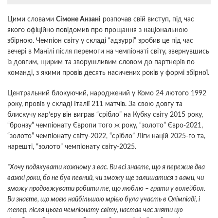
Цими словами
Сімоне Анзані
розпочав свій виступ, під час
якого офіційно повідомив про прощання з національною
збірною. Чемпіон світу у складі “адзуррі” зробив це під час
вечері в Манілі після перемоги на чемпіонаті світу, звернувшись
із довгим, щирим та зворушливим словом до партнерів по
команді, з якими провів десять насичених років у формі збірної.
Центральний блокуючий, народжений у Комо 24 лютого 1992
року, провів у складі Італії 211 матчів. За свою довгу та
блискучу кар’єру він виграв “срібло” на Кубку світу 2015 року,
“бронзу” чемпіонату Європи того ж року, “золото” Євро-2021,
“золото” чемпіонату світу-2022, “срібло” Ліги націй 2025-го та,
нарешті, “золото” чемпіонату світу-2025.
“Хочу подякувати кожному з вас. Ви всі знаєте, що я пережив два
важкі роки, бо не був певний, чи зможу ще залишатися з вами, чи
зможу продовжувати робити те, що люблю – грати у волейбол.
Ви знаєте, що моєю найбільшою мрією була участь в Олімпіаді, і
тепер, після цього чемпіонату світу, настав час зняти цю