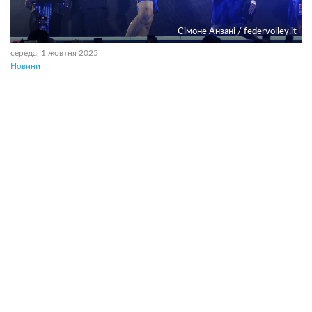
Сімоне Анзані / federvolley.it
середа, 1 жовтня 2025
Новини