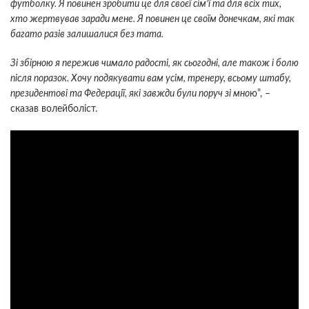
футболку. Я повинен зробити це для своєї сім’ї та для всіх тих,
хто жертвував заради мене. Я повинен це своїм донечкам, які так
багато разів залишалися без тата.
Зі збірною я пережив чимало радості, як сьогодні, але також і болю
після поразок. Хочу подякувати вам усім, тренеру, всьому штабу,
президентові та Федерації, які завжди були поруч зі мно
ю”, –
сказав волейболіст.