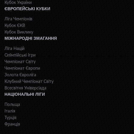
Кубок України
ЄВРОПЕЙСЬКІ КУБКИ
Ліга Чемпіонів
Кубок ЄКВ
Кубок Виклику
МІЖНАРОДНІ ЗМАГАННЯ
Ліга Націй
Олімпійські Ігри
Чемпіонат Світу
Чемпіонат Європи
Золота Євроліга
Клубний Чемпіонат Світу
Всесвiтня Унiверсiaда
НАЦІОНАЛЬНІ ЛІГИ
Польща
Італія
Турція
Франція