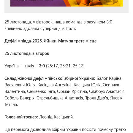
25 листопада, у вівторок, наша команда з рахунком 3:0
впевнено здолала суперниць із Італії.
Дефілімпіада-2025. Жінки. Матч за третє місце
25 листопада, вівторок
Україна – Італія –
3:0
(25:17, 25:21, 25:13)
Склад жіночої дефлімпійської збірної України:
Балог Каріна,
Васянович Юлія, Касіцька Ангеліна, Касіцька Юлія, Осипчук
Валентина, Семізенко Інга, Сірмай Крістіна, Слабоуз Анастасія,
Соболь Валерія, Стрельбицька Анастасія, Троян Дар'я, Яневік
Тетяна.
Головний тренер:
Леонід Касіцький.
Ця перемога дозволила збірній України посісти почесну третю