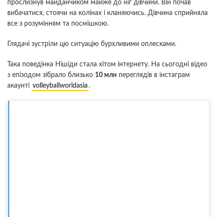
прослизнув майданчиком майже до ніг дівчини. Він почав
вибачатися, стоячи на колінах і кланяючись. Дівчина сприйняла
все з розумінням та посмішкою.
Глядачі зустріли цю ситуацію бурхливими оплесками.
Така поведінка Нішіди стала хітом інтернету. На сьогодні відео
з епізодом зібрало близько
10 млн
переглядів в інстаграм
акаунті
volleyballworldasia
.