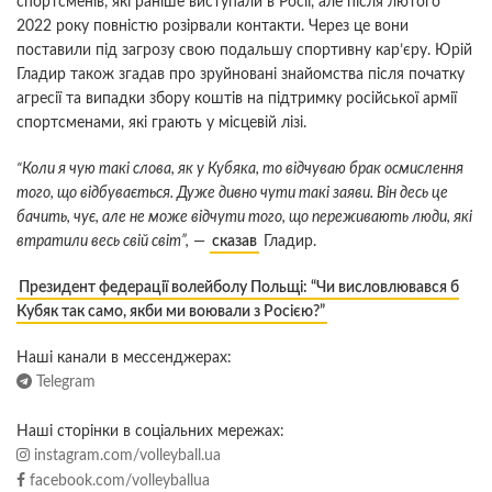
спортсменів, які раніше виступали в Росії, але після лютого
2022 року повністю розірвали контакти. Через це вони
поставили під загрозу свою подальшу спортивну кар’єру. Юрій
Гладир також згадав про зруйновані знайомства після початку
агресії та випадки збору коштів на підтримку російської армії
спортсменами, які грають у місцевій лізі.
“Коли я чую такі слова, як у Кубяка, то відчуваю брак осмислення
того, що відбувається. Дуже дивно чути такі заяви. Він десь це
бачить, чує, але не може відчути того, що переживають люди, які
втратили весь свій світ”,
—
сказав
Гладир.
Президент федерації волейболу Польщі: “Чи висловлювався б
Кубяк так само, якби ми воювали з Росією?”
Наші канали в мессенджерах:
Telegram
Наші сторінки в соціальних мережах:
instagram.com/volleyball.ua
facebook.com/volleyballua