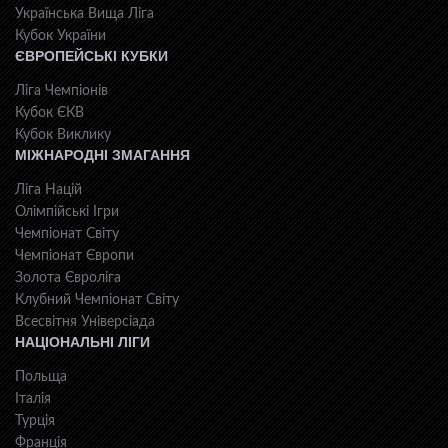
Українська Вища Ліга
Кубок України
ЄВРОПЕЙСЬКІ КУБКИ
Ліга Чемпіонів
Кубок ЄКВ
Кубок Виклику
МІЖНАРОДНІ ЗМАГАННЯ
Ліга Націй
Олімпійські Ігри
Чемпіонат Світу
Чемпіонат Європи
Золота Євроліга
Клубний Чемпіонат Світу
Всесвiтня Унiверсiaда
НАЦІОНАЛЬНІ ЛІГИ
Польща
Італія
Турція
Франція