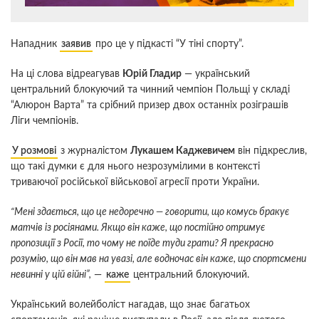
Нападник
заявив
про це у підкасті “У тіні спорту”.
На ці слова відреагував
Юрій Гладир
— український
центральний блокуючий та чинний чемпіон Польщі у складі
“Алюрон Варта” та срібний призер двох останніх розіграшів
Ліги чемпіонів.
У розмові
з журналістом
Лукашем Каджевичем
він підкреслив,
що такі думки є для нього незрозумілими в контексті
триваючої російської військової агресії проти України.
“Мені здається, що це недоречно — говорити, що комусь бракує
матчів із росіянами. Якщо він каже, що постійно отримує
пропозиції з Росії, то чому не поїде туди грати? Я прекрасно
розумію, що він мав на увазі, але водночас він каже, що спортсмени
невинні у цій війні”,
—
каже
центральний блокуючий.
Український волейболіст нагадав, що знає багатьох