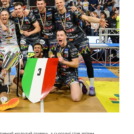
тивний молодий гравець, а сьогодні став зрілим