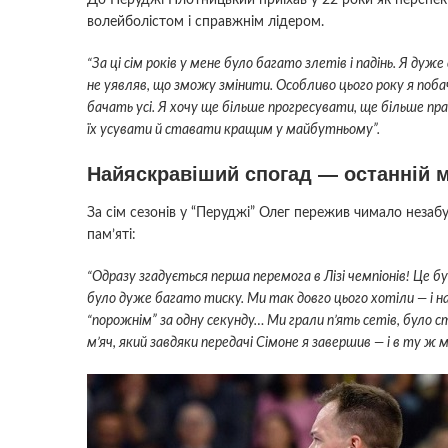
волейболістом і справжнім лідером.
“За ці сім років у мене було багато злетів і падінь. Я дуж
не уявляв, що зможу змінити. Особливо цього року я поба
бачать усі. Я хочу ще більше прогресувати, ще більше 
їх усувати й ставати кращим у майбутньому”.
Найяскравіший спогад — останній м’
За сім сезонів у “Перуджі” Олег пережив чимало незаб
пам’яті:
“Одразу згадується перша перемога в Лізі чемпіонів! Це
було дуже багато тиску. Ми так довго цього хотіли — і н
“порожнім” за одну секунду… Ми грали п’ять сетів, було 
м’яч, який завдяки передачі Сімоне я завершив — і в ту ж