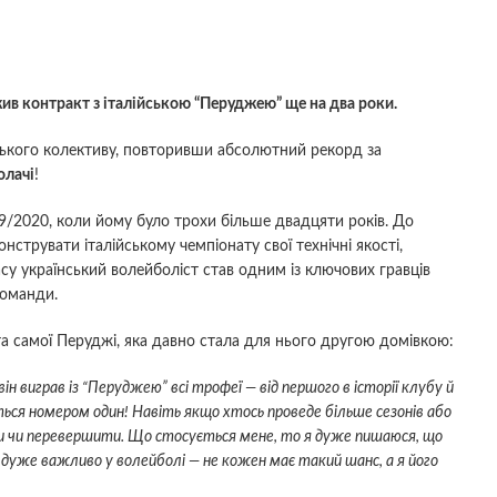
в контракт з італійською “Перуджею” ще на два роки.
ійського колективу, повторивши абсолютний рекорд за
олачі
!
19/2020, коли йому було трохи більше двадцяти років. До
онструвати італійському чемпіонату свої технічні якості,
су український волейболіст став одним із ключових гравців
команди.
та самої Перуджі, яка давно стала для нього другою домівкою:
 виграв із “Перуджею” всі трофеї — від першого в історії клубу й
ться номером один! Навіть якщо хтось проведе більше сезонів або
и чи перевершити. Що стосується мене, то я дуже пишаюся, що
дуже важливо у волейболі — не кожен має такий шанс, а я його