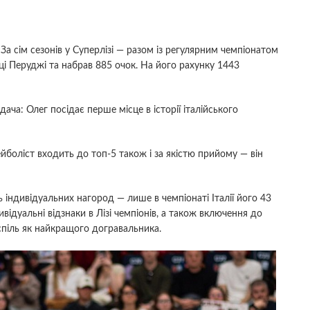
а сім сезонів у Суперлізі — разом із регулярним чемпіонатом
і Перуджі та набрав 885 очок. На його рахунку 1443
а: Олег посідає перше місце в історії італійського
ейболіст входить до топ-5 також і за якістю прийому — він
ь індивідуальних нагород — лише в чемпіонаті Італії його 43
ідуальні відзнаки в Лізі чемпіонів, а також включення до
оспіль як найкращого догравальника.