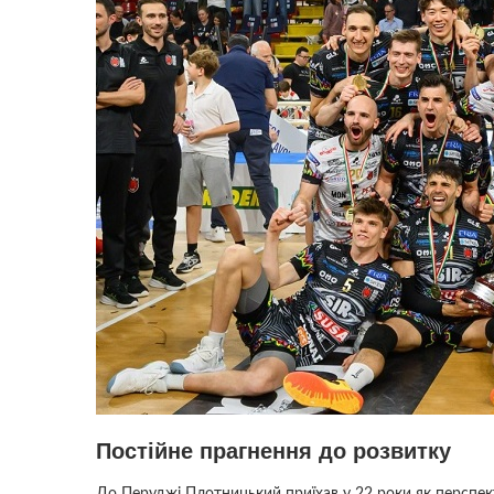
Постійне прагнення до розвитку
До Перуджі Плотницький приїхав у 22 роки як перспек