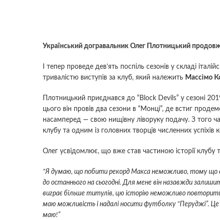
Український догравальник Олег Плотницький продовжи
І тепер проведе дев’ять поспіль сезонів у складі італ
тривалістю виступів за клуб, який належить
Массімо К
Плотницький приєднався до “Block Devils” у сезоні 20
цього він провів два сезони в “Монці”, де встиг продем
насамперед — свою нищівну ліворуку подачу. З того ча
клубу та одним із головних творців численних успіхів 
Олег усвідомлює, що вже став частиною історії клубу 
“Я думаю, що побити рекорд Макса неможливо, тому що він
до останнього на сьогодні. Для мене він назавжди залиши
виграє більше титулів, цю історію неможливо повторит
маю можливість і надалі носити футболку “Перуджі”. Це 
маю!”