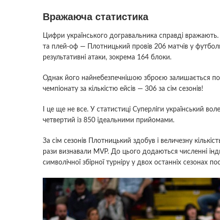
Вражаюча статистика
Цифри українського догравальника справді вражають. З
та плей-оф — Плотницький провів 206 матчів у футболц
результативні атаки, зокрема 164 блоки.
Однак його найнебезпечнішою зброєю залишається подач
чемпіонату за кількістю ейсів — 306 за сім сезонів!
І це ще не все. У статистиці Суперліги український вол
четвертий із 850 ідеальними прийомами.
За сім сезонів Плотницький здобув і величезну кількіст
рази визнавали MVP. До цього додаються численні індив
символічної збірної турніру у двох останніх сезонах п