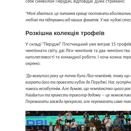
себе символом Перуджі, відповідає дуже стримано:
“Мені здається, це питання краще поставити вболівальн
любові та підтримки від наших фанатів. У нас чудові стос
Розкішна колекція трофеїв
У складі “Перуджі” Плотницький уже виграв 15 трофеїв: ш
чемпіонати світу, дві Ліги чемпіонів та два чемпіонства
наполегливості та командної роботи. І хоча кожна пер
окремо:
“До минулого року це точно була Ліга чемпіонів, тому що
виграти його та привезти кубок до Перуджі. Нас зустріч
чимось незабутнім. Але думаю, що чемпіонство цього ро
PalaBarton та принести триколор додому — це неможлив
Перемагати завжди прекрасно, але перемагати саме так 