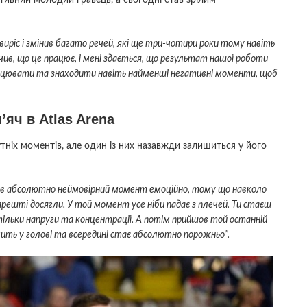
е виріс і змінив багато речей, які ще три-чотири роки тому навіть
чив, що це працює, і мені здається, що результат нашої роботи
працювати та знаходити навіть найменші негативні моменти, щоб
яч в Atlas Arena
утніх моментів, але один із них назавжди залишиться у його
 був абсолютно неймовірний момент емоційно, тому що навколо
арешті досягли. У той момент усе ніби падає з плечей. Ти стаєш
стільки напруги та концентрації. А потім прийшов той останній
 мить у голові та всередині стає абсолютно порожньо”.