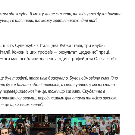
икам або клубу! Я можу лише сказати, що відчуваю дуже багато
унки, і я щасливий, що можу грати також і для них”.
ість Суперкубків Італії, два Кубки Італії, три клубні
 Італії. Кожен із цих трофеїв — результат щоденної праці,
емога має особливе значення, один трофей для Олега стоїть
 це був трофей, якого нам бракувало. Було неймовірно емоційно
ало дуже багато вболівальників, а святкування у місті стало
ку перевершило навіть це, тому що виграти Скудетто в
о описати словами… перед нашими фанатами та всією ареною!
— це щось неймовірне”.