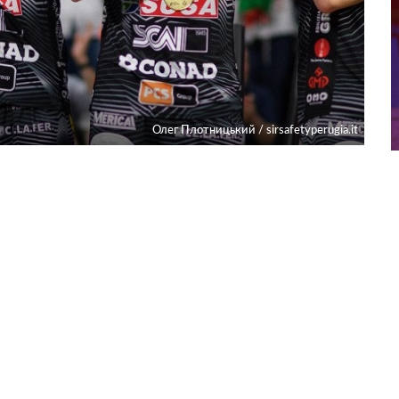
Олег Плотницький / sirsafetyperugia.it