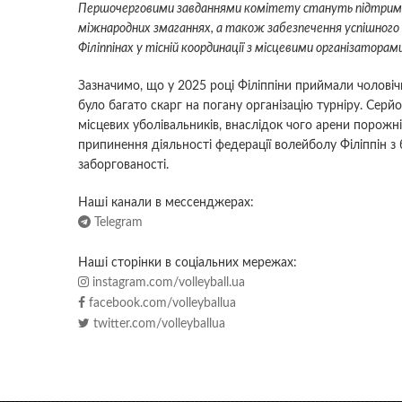
Першочерговими завданнями комітету стануть підтримка 
міжнародних змаганнях, а також забезпечення успішного 
Філіппінах у тісній координації з місцевими організаторам
Зазначимо, що у 2025 році Філіппіни приймали чоловічий
було багато скарг на погану організацію турніру. Сер
місцевих уболівальників, внаслідок чого арени порожн
припинення діяльності федерації волейболу Філіппін з б
заборгованості.
Наші канали в мессенджерах:
Telegram
Наші сторінки в соціальних мережах:
instagram.com/volleyball.ua
facebook.com/volleyballua
twitter.com/volleyballua