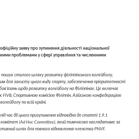
фіційну заяву про зупинення діяльності національної
йозними проблемами у сфері управління та численними
а пошук сталого шляху розвитку філіппінського волейболу,
ним для захисту цього виду спорту, забезпечення пріоритетності
ов’язань щодо розвитку волейболу на Філіппінах. Це включає
 FIVB, Спортивною комісією Філіппін, Азійською конфедерацією
олейболу по всій країні.
д час дії цього призупинення відповідно до статті 1.9.1
 комітет (Ad Hoc Committee), який тимчасово наглядатиме за
ктивний шлях для повного відновлення членства PNVF.