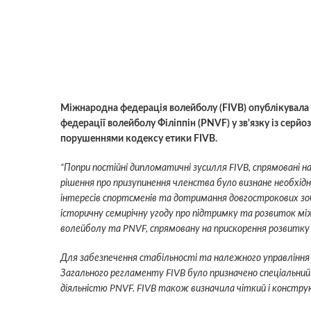
Міжнародна федерація волейболу (FIVB) опублікувала о
федерації волейболу Філіппін (PNVF) у зв'язку із сер
порушеннями кодексу етики FIVB.
“Попри постійні дипломатичні зусилля FIVB, спрямовані н
рішення про призупинення членства було визнане необхід
інтересів спортсменів та дотримання довгострокових зоб
історичну семирічну угоду про підтримку та розвиток між
волейболу та PNVF, спрямовану на прискорення розвитку в
Для забезпечення стабільності та належного управління пі
Загального регламенту FIVB було призначено спеціальний
діяльністю PNVF. FIVB також визначила чіткий і констру