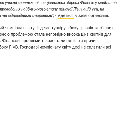
участі спортсменів національних збірних Філіппін у майбутніх
проведення найближчого етапу жіночої Ліги націй VNL на
и та відповідними сторонами”, -
йдеться
у заяві організації.
 чемпіонат світу. Під час турніру з боку гравців та збірних
йозною проблемою стала непомірно висока ціна квитків для
і. Фінансові проблеми також стали однією з причин
оку FIVB. Господарі чемпіонату світу досі не сплатили всі