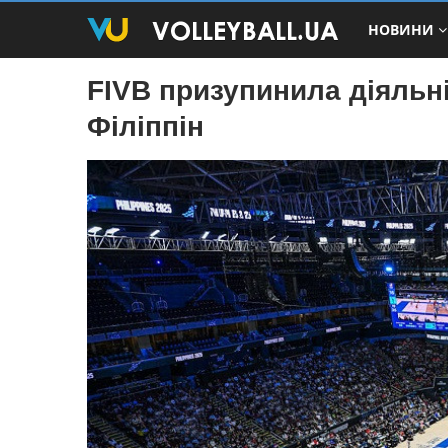
НОВИНИ
FIVB призупинила діяльн
Філіппін