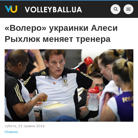
Toggle nav
«Волеро» украинки Алеси
Рыхлюк меняет тренера
субота, 21 травня 2016
Новини