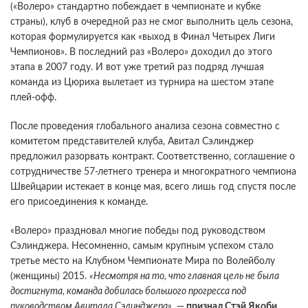
(«Волеро» стандартно побеждает в чемпионате и кубке
страны), клуб в очередной раз не смог выполнить цель сезона,
которая формулируется как «выход в Финал Четырех Лиги
Чемпионов». В последний раз «Волеро» доходил до этого
этапа в 2007 году. И вот уже третий раз подряд лучшая
команда из Цюриха вылетает из турнира на шестом этапе
плей-офф.
После проведения глобального анализа сезона совместно с
комитетом представителей клуба, Авитал Сэлинджер
предложил разорвать контракт. Соответственно, соглашение о
сотрудничестве 57-летнего тренера и многократного чемпиона
Швейцарии истекает в конце мая, всего лишь год спустя после
его присоединения к команде.
«Волеро» праздновал многие победы под руководством
Сэлинджера. Несомненно, самым крупным успехом стало
третье место на Клубном Чемпионате Мира по Волейболу
(женщины) 2015.
«Несмотря на то, что главная цель не была
достигнута, команда добилась большого прогресса под
руководством Авитала Сэлинджера»
, —
признал Стэй Якоби,