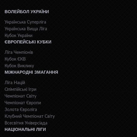
ВОЛЕЙБОЛ УКРАЇНИ
Українська Суперліга
Українська Вища Ліга
Кубок України
ЄВРОПЕЙСЬКІ КУБКИ
Ліга Чемпіонів
Кубок ЄКВ
Кубок Виклику
МІЖНАРОДНІ ЗМАГАННЯ
Ліга Націй
Олімпійські Ігри
Чемпіонат Світу
Чемпіонат Європи
Золота Євроліга
Клубний Чемпіонат Світу
Всесвiтня Унiверсiaда
НАЦІОНАЛЬНІ ЛІГИ