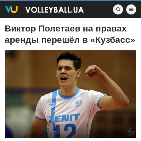
Toggle nav
Виктор Полетаев на правах
аренды перешёл в «Кузбасс»