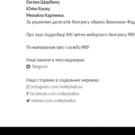
Євгена Щербину;
Юлію Буєву;
Михайла Карпенка.
За рішенням делегатів Конгресу обрано Виконком Федер
Про інші подробиці ХХІ звітно-виборчого Конгресу ФВ
По матерiалам прес-служби ФВУ
Наші канали в мессенджерах:
Telegram
Наші сторінки в соціальних мережах:
instagram.com/volleyball.ua
facebook.com/volleyballua
twitter.com/volleyballua