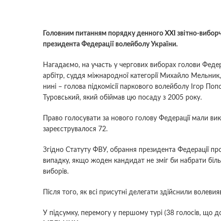
Головним питанням порядку денного ХХІ звітно-виборчо
президента Федерації волейболу України.
Нагадаємо, на участь у чергових виборах голови Феде
арбітр, суддя міжнародної категорії Михайло Мельник, 
нині – голова підкомісії паркового волейболу Ігор П
Туровський, який обіймав цю посаду з 2005 року.
Право голосувати за нового голову Федерації мали вик
зареєструвалося 72.
Згідно Статуту ФВУ, обрання президента Федерації п
випадку, якщо жоден кандидат не зміг би набрати біл
виборів.
Після того, як всі присутні делегати здійснили волевия
У підсумку, перемогу у першому турі (38 голосів, що д