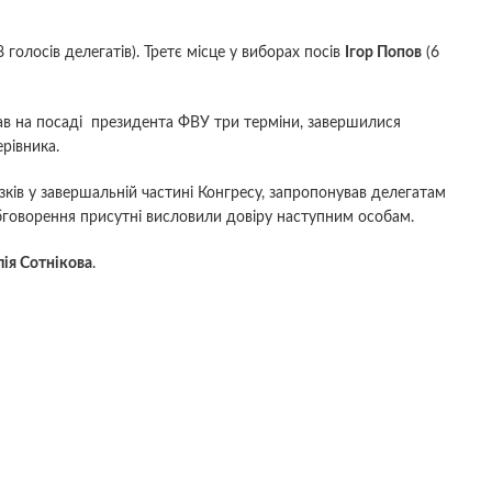
 голосів делегатів). Третє місце у виборах посів
Ігор Попов
(6
в на посаді президента ФВУ три терміни, завершилися
ерівника.
ків у завершальній частині Конгресу, запропонував делегатам
обговорення присутні висловили довіру наступним особам.
ія Сотнікова
.