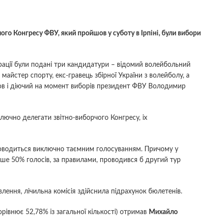
го Конгресу ФВУ, який пройшов у суботу в Ірпіні, були вибори
рації були подані три кандидатури – відомий волейбольний
майстер спорту, екс-гравець збірної України з волейболу, а
опов і діючий на момент виборів президент ФВУ Володимир
лючно делегати звітно-виборчого Конгресу, іх
роводиться виключно таємним голосуванням. Причому у
ьше 50% голосів, за правилами, проводився б другий тур
влення, лічильна комісія здійснила підрахунок бюлетенів.
орівнює 52,78% із загальної кількості) отримав
Михайло