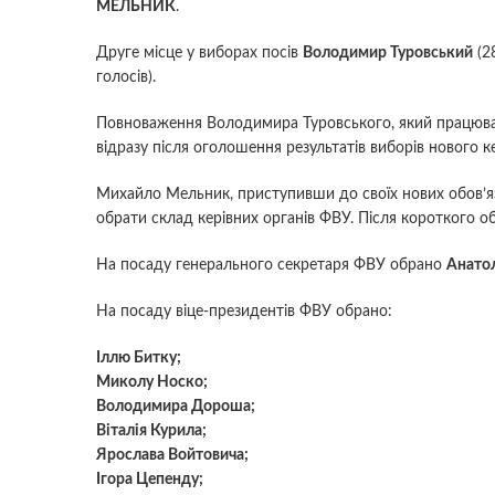
МЕЛЬНИК
.
Друге місце у виборах посів
Володимир Туровський
(28
голосів).
Повноваження Володимира Туровського, який працюва
відразу після оголошення результатів виборів нового к
Михайло Мельник, приступивши до своїх нових обов’яз
обрати склад керівних органів ФВУ. Після короткого 
На посаду генерального секретаря ФВУ обрано
Анатол
На посаду віце-президентів ФВУ обрано:
Іллю Битку;
Миколу Носко;
Володимира Дороша;
Віталія Курила;
Ярослава Войтовича;
Ігора Цепенду;