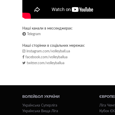
Наші канали в мессенджерах:
Telegram
Наші сторінки в соціальних мережах:
instagram.com/volleyball.ua
facebook.com/volleyballua
twitter.com/volleyballua
ВОЛЕЙБОЛ УКРАЇНИ
ЄВРОПЕ
Українська Суперліга
Ліга Чемп
Українська Вища Ліга
Кубок Є