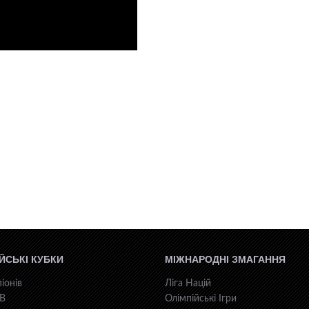
ЙСЬКІ КУБКИ
МІЖНАРОДНІ ЗМАГАННЯ
іонів
Ліга Націй
КВ
Олімпійські Ігри