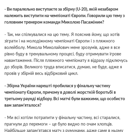
- Ви паралельно виступаєте за збірну (U-20), якій незабаром
належить виступити на чемпіонаті Європи. Говорили цю тему з
головним тренером команди Миколою Пасажіним?
- Так, ми спілкувалися на цю тему. Я пояснив йому, що хотів
зіграти і на молодіжному чемпіонаті Європи і з пляжного
волейболу. Микола Миколайович мене зрозумів, адже я все
рівно буду в тренувальному процесі, буду отримувати ігрове
навантаження. Після пляжного чемпіонату я відразу підключусь
до зборів. Великого труда вписатися, думаю, не буде, адже я
провів у збірній весь відбірковий цикл.
- Збірна України нарешті пробилася у фінальну частину
чемпіонату Європи, причому в доволі жорсткій боротьбі в
третьому раунді відбору. Всі матчі були важкими, що особисто
вам запам’яталося?
- Ми всі хотіли потрапити у фінальну частину, всі старалися,
прагнули до перемоги – це було видно по очам хлопців.
Найбільше запам’ятався матч з румунами, адже саме в ньому