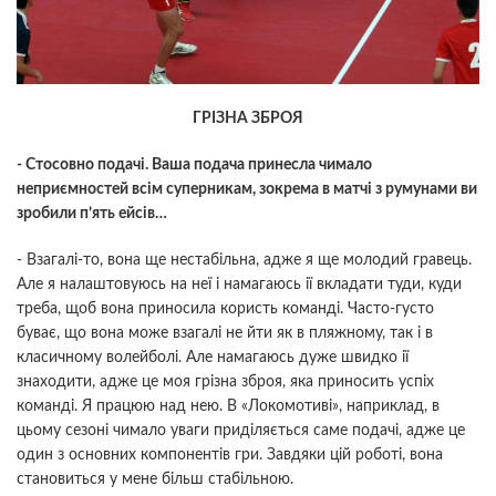
ГРІЗНА ЗБРОЯ
- Стосовно подачі. Ваша подача принесла чимало
неприємностей всім суперникам, зокрема в матчі з румунами ви
зробили п’ять ейсів…
- Взагалі-то, вона ще нестабільна, адже я ще молодий гравець.
Але я налаштовуюсь на неї і намагаюсь ії вкладати туди, куди
треба, щоб вона приносила користь команді. Часто-густо
буває, що вона може взагалі не йти як в пляжному, так і в
класичному волейболі. Але намагаюсь дуже швидко ії
знаходити, адже це моя грізна зброя, яка приносить успіх
команді. Я працюю над нею. В «Локомотиві», наприклад, в
цьому сезоні чимало уваги приділяється саме подачі, адже це
один з основних компонентів гри. Завдяки цій роботі, вона
становиться у мене більш стабільною.