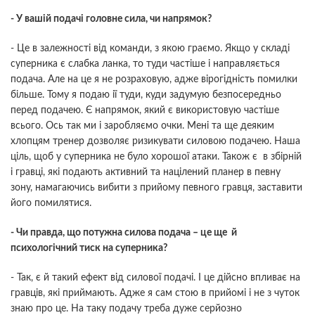
- У вашій подачі головне сила, чи напрямок?
- Це в залежності від команди, з якою граємо. Якщо у складі
суперника є слабка ланка, то туди частіше і направляється
подача. Але на це я не розраховую, адже вірогідність помилки
більше. Тому я подаю ії туди, куди задумую безпосередньо
перед подачею. Є напрямок, який є використовую частіше
всього. Ось так ми і заробляємо очки. Мені та ще деяким
хлопцям тренер дозволяє ризикувати силовою подачею. Наша
ціль, щоб у суперника не було хорошої атаки. Також є в збірній
і гравці, які подають активний та націлений планер в певну
зону, намагаючись вибити з прийому певного гравця, заставити
його помилятися.
- Чи правда, що потужна силова подача – це ще й
психологічний тиск на суперника?
- Так, є й такий ефект від силової подачі. І це дійсно впливає на
гравців, які приймають. Адже я сам стою в прийомі і не з чуток
знаю про це. На таку подачу треба дуже серйозно