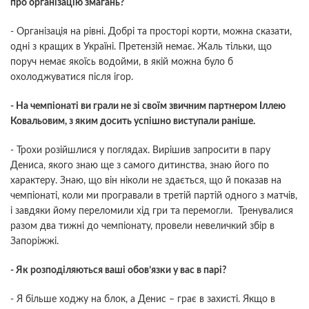
про організацію змагань?
- Організація на рівні. Добрі та просторі корти, можна сказати,
одні з кращих в Україні. Претензій немає. Жаль тільки, що
поруч немає якоїсь водойми, в якій можна було б
охолоджуватися після ігор.
- На чемпіонаті ви грали не зі своїм звичним партнером Іллею
Ковальовим, з яким досить успішно виступали раніше.
- Трохи розійшлися у поглядах. Вирішив запросити в пару
Дениса, якого знаю ще з самого дитинства, знаю його по
характеру. Знаю, що він ніколи не здається, що й показав на
чемпіонаті, коли ми програвали в третій партій одного з матчів,
і завдяки йому переломили хід гри та перемогли. Тренувалися
разом два тижні до чемпіонату, провели невеличкий збір в
Запоріжжі.
- Як розподіляються ваші обов’язки у вас в парі?
- Я більше ходжу на блок, а Денис – грає в захисті. Якщо в