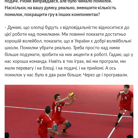
подачі. Ризик виправдався, але було чимало помилок.
Наскільки, на вашу думку, реально, зменшити кількість
помилок, покращити гру в інших компонентах?
- Думаю, що хлопці будуть з відповідальністю відноситися до
цієї роботи над помилками. Ми повинні показати достатньо
хорошій волейбол, показати, що в України є добрі волейбольні
школи. Помилки убрати реально. Треба просто над ними
більше подумати, зробити на них акценти в роботі. Гадаю, що у
нас хороша команда. Навіть в тих іграх, які ми програли, ми
мали перевагу і на блоці, і на подачі, і на прийомі. А ось
помилок у нас було в два рази більше. Через це і програвали.