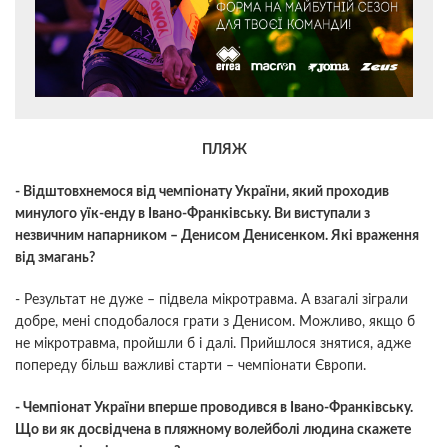
ПЛЯЖ
- Відштовхнемося від чемпіонату України, який проходив
минулого уїк-енду в Івано-Франківську. Ви виступали з
незвичним напарником – Денисом Денисенком. Які враження
від змагань?
- Результат не дуже – підвела мікротравма. А взагалі зіграли
добре, мені сподобалося грати з Денисом. Можливо, якщо б
не мікротравма, пройшли б і далі. Прийшлося знятися, адже
попереду більш важливі старти – чемпіонати Європи.
- Чемпіонат України вперше проводився в Івано-Франківську.
Що ви як досвідчена в пляжному волейболі людина скажете