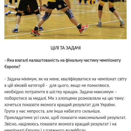
ЦІЛІ ТА ЗАДАЧІ
- Яка взагалі налаштованість на фінальну частину чемпіонату
Європи?
- Задача-мінімум, як на мене, кваліфікуватися на чемпіонат світу
в цій віковій категорії - для цього, якщо не помиляюся,
необхідно потрапити в шістку кращих. Задача-максимум –
поборотися за медалі. Ми з хлопцями розмовляли на цю тему:
хочеться показати якомога кращий результат для України.
Група у нас непроста, але інша набагато сильніше.
Прикладатиме усі сили, щоб показати максимальний результат.
Звісно, націлююсь показати якомога кращий результат і на
чемпіонаті Європи і з пляжного волейболу.