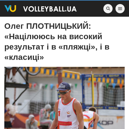
Toggle nav
Олег ПЛОТНИЦЬКИЙ:
«Націлююсь на високий
результат і в «пляжці», і в
«класиці»