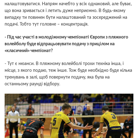
налаштовуватися. Напрям начебто у всіх однаковий, але буває,
що вона зривається і летить дуже неприємно. В будь-якому
випадку ти повинен бути налаштований та зосереджений на
подачі. Тобто тут головне – концентрація.
- Під час участі в молодіжному чемпіонаті Європи з пляжного
волейболу буде відпрацьовувати подачу з прицілом на
«класичний» чемпіонат?
- Тут є нюанси. В пляжному волейболі трохи техніка інша, і
місце, з якого подаю, теж інше. Тож буде необхідно буде кілька
тренувань в залі, щоб повернути подачу, яка була на
останньому раунді відбору.