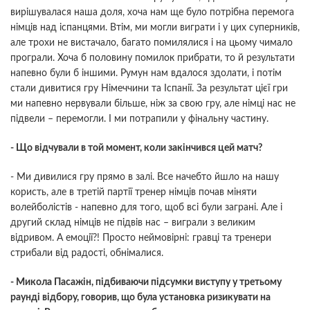
вирішувалася наша доля, хоча нам ще було потрібна перемога
німців над іспанцями. Втім, ми могли виграти і у цих суперників,
але трохи не вистачало, багато помилялися і на цьому чимало
програли. Хоча б половину помилок прибрати, то й результати
напевно були б іншими. Румун нам вдалося здолати, і потім
стали дивитися гру Німеччини та Іспанії. За результат цієї гри
ми напевно нервували більше, ніж за свою гру, але німці нас не
підвели – перемогли. І ми потрапили у фінальну частину.
- Що відчували в той момент, коли закінчився цей матч?
- Ми дивилися гру прямо в залі. Все начебто йшло на нашу
користь, але в третій партії тренер німців почав міняти
волейболістів - напевно для того, щоб всі були заграні. Але і
другий склад німців не підвів нас – виграли з великим
відривом. А емоції?! Просто неймовірні: гравці та тренери
стрибали від радості, обнімалися.
- Микола Пасажін, підбиваючи підсумки виступу у третьому
раунді відбору, говорив, що була установка ризикувати на