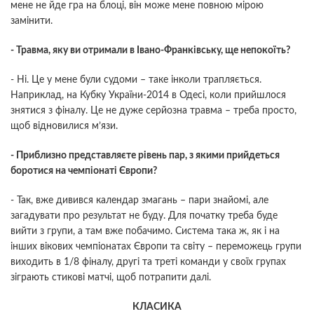
мене не йде гра на блоці, він може мене повною мірою
замінити.
- Травма, яку ви отримали в Івано-Франківську, ще непокоїть?
- Ні. Це у мене були судоми – таке інколи трапляється.
Наприклад, на Кубку України-2014 в Одесі, коли прийшлося
знятися з фіналу. Це не дуже серйозна травма – треба просто,
щоб відновилися м’язи.
- Приблизно представляєте рівень пар, з якими прийдеться
боротися на чемпіонаті Європи?
- Так, вже дивився календар змагань – пари знайомі, але
загадувати про результат не буду. Для початку треба буде
вийти з групи, а там вже побачимо. Система така ж, як і на
інших вікових чемпіонатах Європи та світу – переможець групи
виходить в 1/8 фіналу, другі та треті команди у своїх групах
зіграють стикові матчі, щоб потрапити далі.
КЛАСИКА