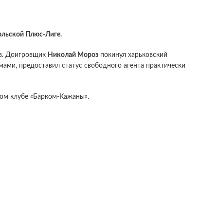
ольской Плюс-Лиге.
ев. Доигровщик
Николай Мороз
покинул харьковский
мами, предоставил статус свободного агента практически
ком клубе «Барком-Кажаны».