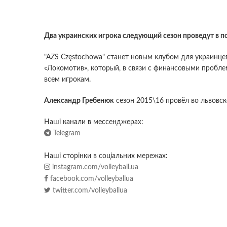
Два украинских игрока следующий сезон проведут в п
"AZS Częstochowa" станет новым клубом для украинц
«Локомотив», который, в связи с финансовыми пробле
всем игрокам.
Александр Гребенюк
сезон 2015\16 провёл во львовс
Наші канали в мессенджерах:
Telegram
Наші сторінки в соціальних мережах:
instagram.com/volleyball.ua
facebook.com/volleyballua
twitter.com/volleyballua