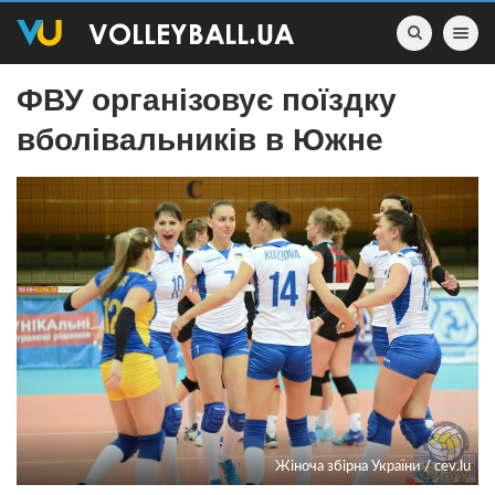
Toggle nav
ФВУ організовує поїздку
вболівальників в Южне
Жiноча збірна України / cev.lu