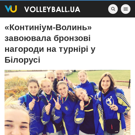
Toggle nav
«Континiум-Волинь»
завоювала бронзові
нагороди на турнiрi у
Бiлорусi