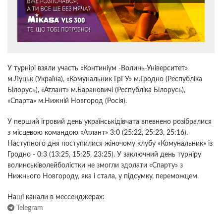
У турнірі взяли участь «Континіум -Волинь-Університет»
м.Луцьк (Україна), «Комунальник ГрГУ» м.Гродно (Республіка
Білорусь), «Атлант» м.Барановичі (Республіка Білорусь),
«Спарта» м.Нижній Новгород (Росія).
У перший ігровий день українськiдівчата впевнено розібралися
з мiсцевою командою «Атлант» 3:0 (25:22, 25:23, 25:16).
Наступного дня поступилися жiночому клубу «Комунальник» із
Гродно - 0:3 (13:25, 15:25, 23:25). У заключний день турніру
волинськiволейболiстки не змогли здолати «Спарту» з
Нижнього Новгороду, яка i стала, у пiдсумку, переможцем.
Наші канали в мессенджерах:
Telegram