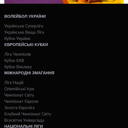
ВОЛЕЙБОЛ УКРАЇНИ
Українська Суперліга
Українська Вища Ліга
Кубок України
ЄВРОПЕЙСЬКІ КУБКИ
Ліга Чемпіонів
Кубок ЄКВ
Кубок Виклику
МІЖНАРОДНІ ЗМАГАННЯ
Ліга Націй
Олімпійські Ігри
Чемпіонат Світу
Чемпіонат Європи
Золота Євроліга
Клубний Чемпіонат Світу
Всесвiтня Унiверсiaда
НАЦІОНАЛЬНІ ЛІГИ