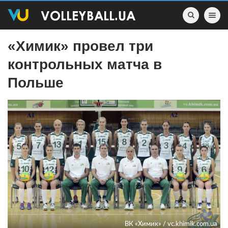
Toggle nav
«Химик» провел три
контрольных матча в
Польше
ВК «Химик» / vc.khimik.com.ua