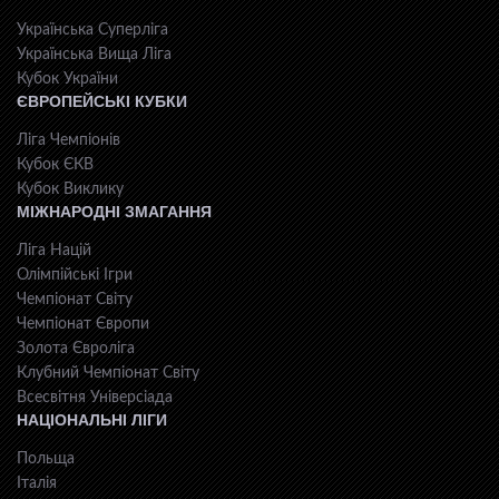
Українська Суперліга
Українська Вища Ліга
Кубок України
ЄВРОПЕЙСЬКІ КУБКИ
Ліга Чемпіонів
Кубок ЄКВ
Кубок Виклику
МІЖНАРОДНІ ЗМАГАННЯ
Ліга Націй
Олімпійські Ігри
Чемпіонат Світу
Чемпіонат Європи
Золота Євроліга
Клубний Чемпіонат Світу
Всесвiтня Унiверсiaда
НАЦІОНАЛЬНІ ЛІГИ
Польща
Італія