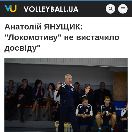
Toggle nav
Анатолій ЯНУЩИК:
"Локомотиву" не вистачило
досвіду"