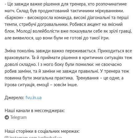
- Це завжди важке рішення для тренера, хто розпочинатиме
матч. Склад був продиктований тактичними міркуваннями.
«Барком» - високоросла команда, високі діагональні та перші
темпи, стрибучі догравальники. Робився акцент на якісний
блок. Молоді волейболісти вже показували себе як зрілі гравці,
але виявилося, що вони були не готові до такої ігри.
Зміна поколінь завжди важко переживається. Приходиться все
враховувати. Та й приймати рішення в критичних ситуаціях теж
доволі складно. І з мого боку були помилки: не своєчасно
робив заміни, та й заміни не завжди правильні. У тренера теж
повинна бути змагальна практика. Тренування – це одне, а
ігрова ситуація, емоції – зовсім інше.
Джерело:
fvu.in.ua
Наші канали в мессенджерах:
Telegram
Наші сторінки в соціальних мережах: