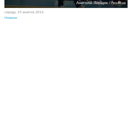
Анатолiй Янущик / fvu.in.ua
середа, 19 жовтня 2016
Новини