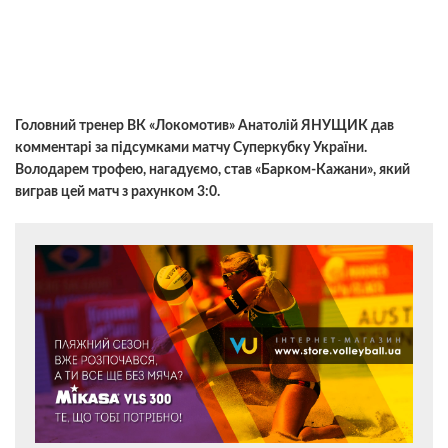
Головний тренер ВК «Локомотив» Анатолій ЯНУЩИК дав
комментарi за підсумками матчу Суперкубку України.
Володарем трофею, нагадуємо, став «Барком-Кажани», який
виграв цей матч з рахунком 3:0.