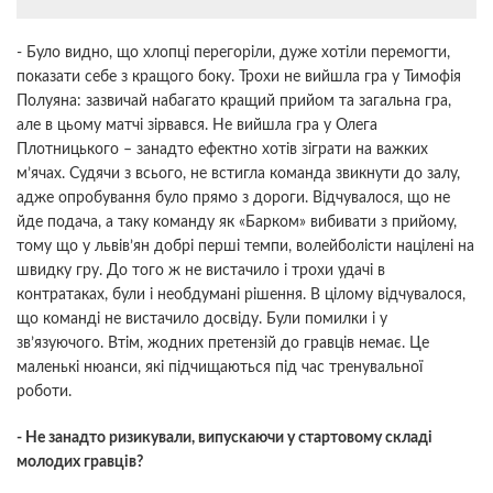
- Було видно, що хлопці перегоріли, дуже хотіли перемогти,
показати себе з кращого боку. Трохи не вийшла гра у Тимофія
Полуяна: зазвичай набагато кращий прийом та загальна гра,
але в цьому матчі зірвався. Не вийшла гра у Олега
Плотницького – занадто ефектно хотів зіграти на важких
м’ячах. Судячи з всього, не встигла команда звикнути до залу,
адже опробування було прямо з дороги. Відчувалося, що не
йде подача, а таку команду як «Барком» вибивати з прийому,
тому що у львів’ян добрі перші темпи, волейболісти націлені на
швидку гру. До того ж не вистачило і трохи удачі в
контратаках, були і необдумані рішення. В цілому відчувалося,
що команді не вистачило досвіду. Були помилки і у
зв’язуючого. Втім, жодних претензій до гравців немає. Це
маленькі нюанси, які підчищаються під час тренувальної
роботи.
- Не занадто ризикували, випускаючи у стартовому складі
молодих гравців?