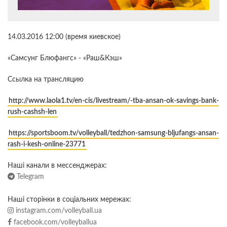
14.03.2016 12:00 (время киевское)
«Самсунг Блюфангс» - «Раш&Кэш»
Ссылка на трансляцию
http://www.laola1.tv/en-cis/livestream/-tba-ansan-ok-savings-bank-
rush-cashsh-len
https://sportsboom.tv/volleyball/tedzhon-samsung-bljufangs-ansan-
rash-i-kesh-online-23771
Наші канали в мессенджерах:
Telegram
Наші сторінки в соціальних мережах:
instagram.com/volleyball.ua
facebook.com/volleyballua