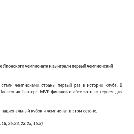
ле Японского чемпионата и выиграли первый чемпионский
стали чемпионами страны первый раз в истории клуба. В
 Панасоник Пантерс.
МVP финалов
и абсолютным героем дня
 национальный кубок и чемпионат в этом сезоне.
5:18, 25:23, 23:25, 15:8)