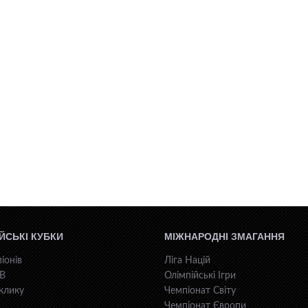
ЙСЬКІ КУБКИ
МІЖНАРОДНІ ЗМАГАННЯ
іонів
Ліга Націй
КВ
Олімпійські Ігри
клику
Чемпіонат Світу
Чемпіонат Європи