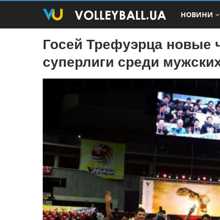
НОВИНИ
Госей Трефуэрца новые 
суперлиги среди мужски