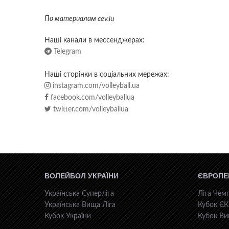
По материалам cev.lu
Наші канали в мессенджерах:
Telegram
Наші сторінки в соціальних мережах:
instagram.com/volleyball.ua
facebook.com/volleyballua
twitter.com/volleyballua
ВОЛЕЙБОЛ УКРАЇНИ
ЄВРОПЕ
Українська Суперліга
Ліга Чемп
Українська Вища Ліга
Кубок Є
Кубок України
Кубок Ви