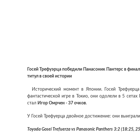
Госей Трефуэрца победили Панасоник Пантерс в фина
титул в своей истории
Исторический момент в Японии. Госей Трефуерца 
фантастической игре в Токио, они одолели в 5 сетах
стал
Игор Омрчен - 37 очков
.
У Госей Трефуерца двойное достижение: они выиграли
Toyoda Gosei Trefuerza vs Panasonic Panthers 3:2 (18:25, 2