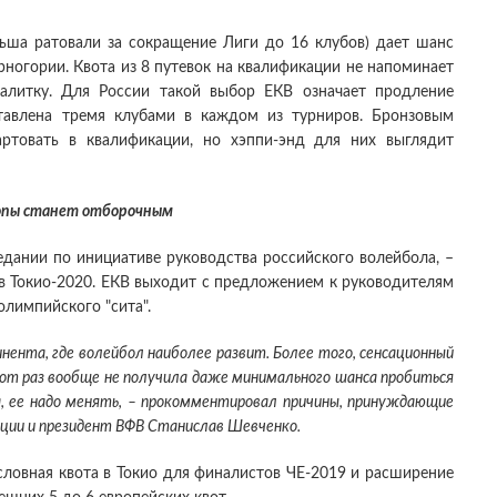
ьша ратовали за сокращение Лиги до 16 клубов) дает шанс
ногории. Квота из 8 путевок на квалификации не напоминает
алитку. Для России такой выбор ЕКВ означает продление
ставлена тремя клубами в каждом из турниров. Бронзовым
артовать в квалификации, но хэппи-энд для них выглядит
опы станет отборочным
дании по инициативе руководства российского волейбола, –
в Токио-2020. ЕКВ выходит с предложением к руководителям
лимпийского "сита".
ента, где волейбол наиболее развит. Более того, сенсационный
тот раз вообще не получила даже минимального шанса пробиться
а, ее надо менять, – прокомментировал причины, принуждающие
ации и президент ВФВ Станислав Шевченко.
ловная квота в Токио для финалистов ЧЕ-2019 и расширение