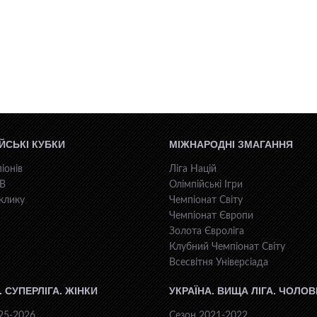
ЙСЬКІ КУБКИ
МІЖНАРОДНІ ЗМАГАННЯ
іонів
Ліга Націй
КВ
Олімпійські Ігри
клику
Чемпіонат Світу
Чемпіонат Європи
Золота Євроліга
Клубний Чемпіонат Світу
Всесвiтня Унiверсiaда
. СУПЕРЛІГА. ЖІНКИ
УКРАЇНА. ВИЩА ЛІГА. ЧОЛОВ
25-2026
Сезон 2021-2022