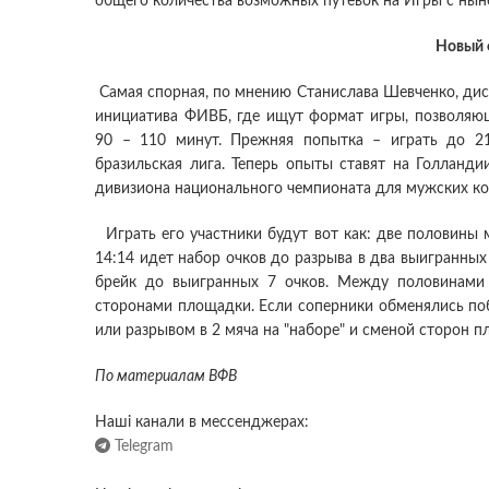
общего количества возможных путевок на Игры с ныне
Новый 
Самая спорная, по мнению Станислава Шевченко, диск
инициатива ФИВБ, где ищут формат игры, позволяю
90 – 110 минут. Прежняя попытка – играть до 2
бразильская лига. Теперь опыты ставят на Голланди
дивизиона национального чемпионата для мужских к
Играть его участники будут вот как: две половины м
14:14 идет набор очков до разрыва в два выигранных 
брейк до выигранных 7 очков. Между половинами
сторонами площадки. Если соперники обменялись поб
или разрывом в 2 мяча на "наборе" и сменой сторон п
По материалам ВФВ
Наші канали в мессенджерах:
Telegram