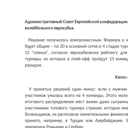
Административный Совет Европейской конфедерации в
волейбольного еврокубка.
Решение получилось компромиссным. Формула и к
будет общим – по 20 в основной сетке и 4 стадии тур
12 "сеяных", согласно еврокубковому рейтингу дл
турниры, из которых в плей-офф пройдут 13 кома
раундом.
Хэппи-
У принятых решений один минус: если у мужчин т
участников ужалась всего на 4 команды. Этого мало
итогового распределения мест важен даже сыгранны
участниками топового турнира странам, которые им
болельщиков, не располагая значительными финансо
принято, например, в Турции или Азербайджане. 
чемпионов Румынию и Сербию.