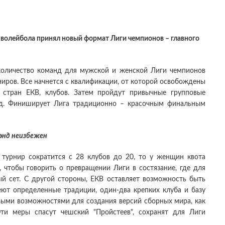
олейбола принял новый формат Лиги чемпионов – главного
оличество команд для мужской и женской Лиги чемпионов
ниров. Все начнется с квалификации, от которой освобождены
я стран ЕКВ, клубов. Затем пройдут привычные групповые
нд. Финиширует Лига традиционно – красочным финальным
энд неизбежен
урнир сократится с 28 клубов до 20, то у женщин квота
, чтобы говорить о превращении Лиги в состязание, где для
й сет. С другой стороны, ЕКВ оставляет возможность быть
еют определенные традиции, один-два крепких клуба и базу
выми возможностями для создания версий сборных мира, как
Эти меры спасут чешский "Пройстеев", сохранят для Лиги