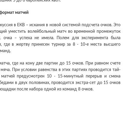
шних 5 до 6 европейских квот.
формат матчей
уссия в ЕКВ – искания в новой системой подсчета очков. Это
щий уместить волейбольный матч во временной промежуток
1 очка – успеха не имела. Полем для эксперимента была
и, где в жертву принесен турнир за 8 - 10-е места высшего
оманд.
атча, где на кону две партии до 15 очков. При равном счете
мяча. При условии равенства в этих партиях проводится тай-
 матчей предусмотрен 10 - 15-минутный перерыв и смена
едами в двух половинах, проводится экстра-сет до 15 очков
лощадки после набора одной из команд 8 очков.