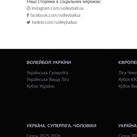
Наші сторінки в соціальних мережах:
instagram.com/volleyball.ua
facebook.com/volleyballua
twitter.com/volleyballua
ВОЛЕЙБОЛ УКРАЇНИ
ЄВРОПЕ
Українська Суперліга
Ліга Чемп
Українська Вища Ліга
Кубок Є
Кубок України
Кубок Ви
УКРАЇНА. СУПЕРЛІГА. ЧОЛОВІКИ
УКРАЇНА
Сезон 2025-2026
Сезон 20