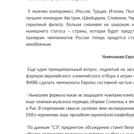
У мужчин компромисс (Россия, Турция, Италия, Пол
лучшим командам Австрии, Швейцарии, Словении, Чер
серьезный фильтр, больше смахивая на широкую к
нынешнего статуса – страны, которая будет пред
призерам чемпионатов России теперь придется ст
неизбежным.
Чемпионат Евр
Еще один принципиальный вопрос, поднятый на засе
формула европейского олимпийского отбора к играм 
ФИВБ сделать чемпионаты Европы составной частью о
- Нынешняя формула никак не защищает чемпиона контин
вице-чемпион мужского турнира, сборная Словении, в э
в Рио. В спортивном смысле система явно несовершенн
ЕКВ к переменам, вице-президент европейской конфедер
По данным "СЭ", предметом обсуждения станет безус