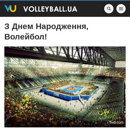
Toggle nav
З Днем Народження,
Волейбол!
/ fivb.com