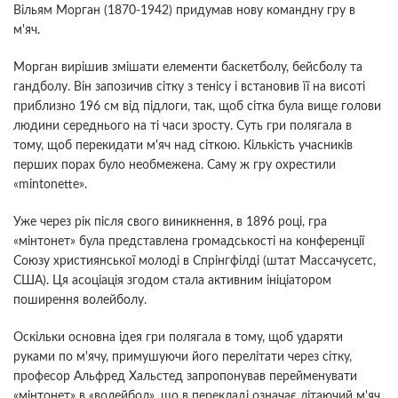
Вільям Морган (1870-1942) придумав нову командну гру в
м'яч.
Морган вирішив змішати елементи баскетболу, бейсболу та
гандболу. Він запозичив сітку з тенісу і встановив її на висоті
приблизно 196 см від підлоги, так, щоб сітка була вище голови
людини середнього на ті часи зросту. Суть гри полягала в
тому, щоб перекидати м'яч над сіткою. Кількість учасників
перших порах було необмежена. Саму ж гру охрестили
«mintonette».
Уже через рік після свого виникнення, в 1896 році, гра
«мінтонет» була представлена громадськості на конференції
Союзу християнської молоді в Спрінгфілді (штат Массачусетс,
США). Ця асоціація згодом стала активним ініціатором
поширення волейболу.
Оскільки основна ідея гри полягала в тому, щоб ударяти
руками по м'ячу, примушуючи його перелітати через сітку,
професор Альфред Хальстед запропонував перейменувати
«мінтонет» в «волейбол», що в перекладі означає літаючий м'яч