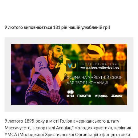
9 лютого виповнюється 131 рік нашій улюбленій грі!
9 лютого 1895 року в місті Голіок американського штату
Массачусетс, в спортзалі Асоціації молодих християн, керівник
YMCA (Молодіжної Християнської Організації) з фізпідготовки