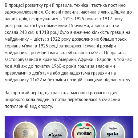
В процесі розвитку гри її правила, техніка і тактика постійно
вдосконалювалися. Основні правила, частина з яких дійшла до
наших днів, сформувалися в 1915-1925 роках: з 1917 року
розіграш партії був обмежений 15 очками, а висота сітки
склала 243 см; в 1918 році було визначено кількість гравців на
майданчику – шість; з 1922 року дозволено не більше трьох
торкань м'яча; в 1925 році затверджені сучасні розміри
майданчика, розміри і вага волейбольного м'яча. Ці правила
застосовувалися в країнах Америки, Африки і Європи, в той час
як в Азії аж до початку 1960-х років грали за власними
правилами: з дев'ятьма або дванадцятьма гравцями на
майданчику 11х22 м без зміни позицій гравцями під час матчу.
За короткий період ця гра стала масовою розвагою для
широкого кола людей, а потім перетворилася в сучасний і
популярний вид спорту.