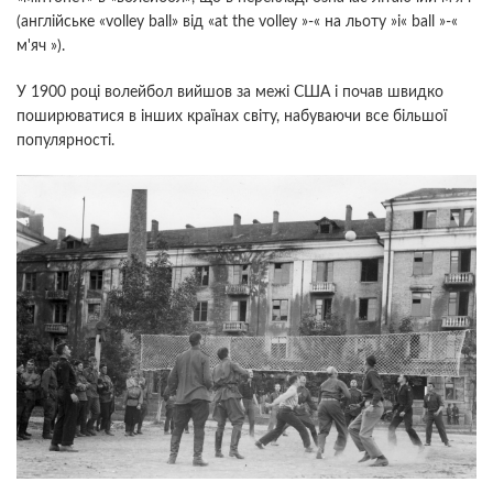
(англійське «volley ball» від «at the volley »-« на льоту »і« ball »-«
м'яч »).
У 1900 році волейбол вийшов за межі США і почав швидко
поширюватися в інших країнах світу, набуваючи все більшої
популярності.