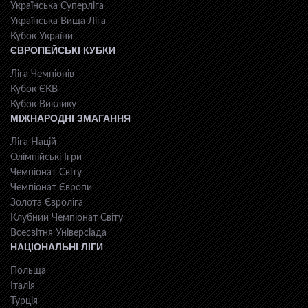
Українська Суперліга
Українська Вища Ліга
Кубок України
ЄВРОПЕЙСЬКІ КУБКИ
Ліга Чемпіонів
Кубок ЄКВ
Кубок Виклику
МІЖНАРОДНІ ЗМАГАННЯ
Ліга Націй
Олімпійські Ігри
Чемпіонат Світу
Чемпіонат Європи
Золота Євроліга
Клубний Чемпіонат Світу
Всесвiтня Унiверсiaда
НАЦІОНАЛЬНІ ЛІГИ
Польща
Італія
Турція