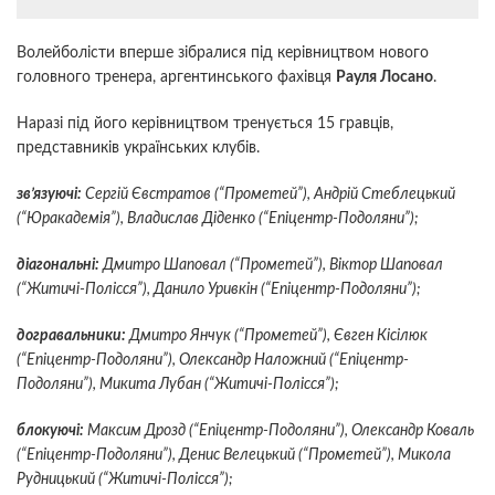
Волейболісти вперше зібралися під керівництвом нового
головного тренера, аргентинського фахівця
Рауля Лосано
.
Наразі під його керівництвом тренується 15 гравців,
представників українських клубів.
зв’язуючі:
Сергій Євстратов (“Прометей”), Андрій Стеблецький
(“Юракадемія”), Владислав Діденко (“Епіцентр-Подоляни”);
діагональні:
Дмитро Шаповал (“Прометей”), Віктор Шаповал
(“Житичі-Полісся”), Данило Уривкін (“Епіцентр-Подоляни”);
догравальники:
Дмитро Янчук (“Прометей”), Євген Кісілюк
(“Епіцентр-Подоляни”), Олександр Наложний (“Епіцентр-
Подоляни”), Микита Лубан (“Житичі-Полісся”);
блокуючі:
Максим Дрозд (“Епіцентр-Подоляни”), Олександр Коваль
(“Епіцентр-Подоляни”), Денис Велецький (“Прометей”), Микола
Рудницький (“Житичі-Полісся”);