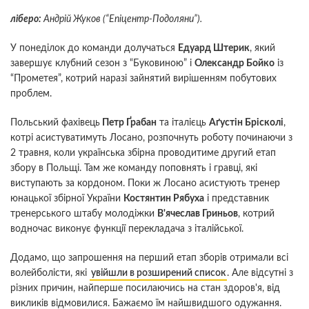
ліберо:
Андрій Жуков (“Епіцентр-Подоляни”).
У понеділок до команди долучаться
Едуард Штерик
, який
завершує клубний сезон з “Буковиною” і
Олександр Бойко
із
“Прометея”, котрий наразі зайнятий вирішенням побутових
проблем.
Польський фахівець
Петр Ґрабан
та італієць
Аґустін Брісколі
,
котрі асистуватимуть Лосано, розпочнуть роботу починаючи з
2 травня, коли українська збірна проводитиме другий етап
збору в Польщі. Там же команду поповнять і гравці, які
виступають за кордоном. Поки ж Лосано асистують тренер
юнацької збірної України
Костянтин Рябуха
і представник
тренерського штабу молодіжки
В'ячеслав Гриньов
, котрий
водночас виконує функції перекладача з італійської.
Додамо, що запрошення на перший етап зборів отримали всі
волейболісти, які
увійшли в розширений список
. Але відсутні з
різних причин, найперше посилаючись на стан здоров'я, від
викликів відмовилися. Бажаємо їм найшвидшого одужання.