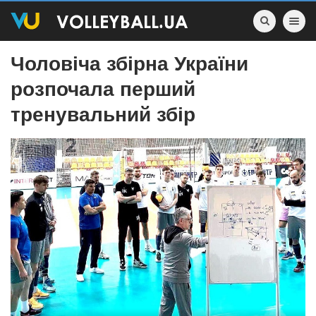
Toggle nav
Чоловіча збірна України
розпочала перший
тренувальний збір