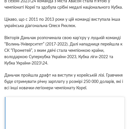
В сезоні 2023\24 команда з міста Хвасон стала п’ятою у
чемпіонаті Кореї та здобула срібні медалі національного Кубка.
Цікаво, що с 2011 по 2013 роки у цій команді виступала інша
українська діагональна Олеся Рихлюк.
Вікторія Даньчак розпочинала свою кар’єру у луцькій команді
“Волинь-Університет” (2017-2022). Далі нападниця перейшла к
СК “Прометей”, з яким двічі стала чемпіонкою країни,
володаркою Суперкубка України-2023, Кубка ліги-2022 та
Кубка України-2023\24.
Даньчак пройшла драфт на виступи у корейській лізі. Гравчиня
буде отримувати річну зарплату у розмірі 250 000 доларів, які і
всі інші новачки-легіонери чемпіонату Кореї.