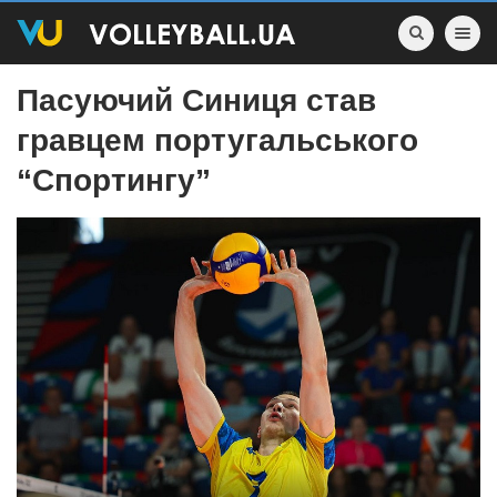
Toggle nav
Пасуючий Синиця став
гравцем португальського
“Спортингу”