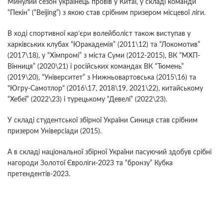
Минулий сезон українець провів у Китаї, у складі команди
“Пекін” (“Beijing”) з якою став срібним призером місцевої ліги.
В ході спортивної кар’єри волейболіст також виступав у
харківських клубах “Юракадемія” (2011\12) та “Локомотив”
(2017\18), у “Хімпромі” з міста Суми (2012-2015), ВК “МХП-
Вінниця” (2020\21) і російських командах ВК “Тюмень”
(2019\20), “Університет” з Нижньовартовська (2015\16) та
"Югру-Самотлор" (2016\17, 2018\19, 2021\22), китайському
“Хебеї” (2022\23) і турецькому “Девелі” (2022\23).
У складі студентської збірної України Синиця став срібним
призером Універсіади (2015).
А в складі національної збірної України пасуючий здобув срібні
нагороди Золотої Євроліги-2023 та “бронзу” Кубка
претендентів-2023.