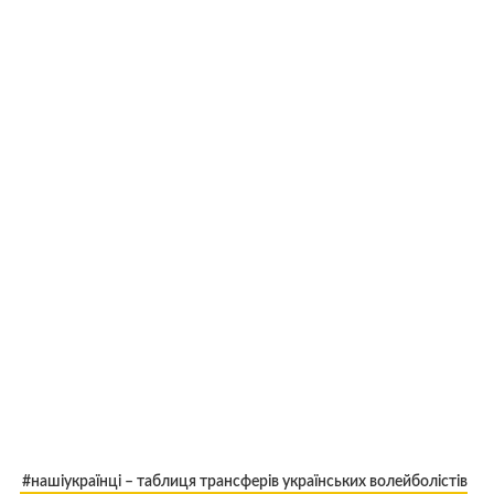
#нашіукраїнці – таблиця трансферів українських волейболістів