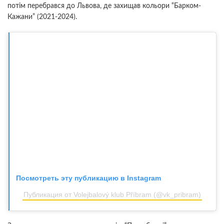
потім перебрався до Львова, де захищав кольори “Барком-
Кажани” (2021-2024).
Посмотреть эту публикацию в Instagram
Публикация от Volejbalový klub Příbram (@vk_pribram)