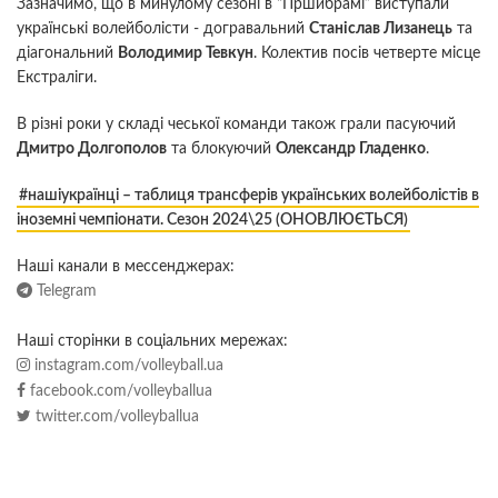
Зазначимо, що в минулому сезоні в “Пршибрамі” виступали
українські волейболісти - догравальний
Станіслав Лизанець
та
діагональний
Володимир Тевкун
. Колектив посів четверте місце
Екстраліги.
В різні роки у складі чеської команди також грали пасуючий
Дмитро Долгополов
та блокуючий
Олександр Гладенко
.
#нашіукраїнці – таблиця трансферів українських волейболістів в
іноземні чемпіонати. Сезон 2024\25 (ОНОВЛЮЄТЬСЯ)
Наші канали в мессенджерах:
Telegram
Наші сторінки в соціальних мережах:
instagram.com/volleyball.ua
facebook.com/volleyballua
twitter.com/volleyballua