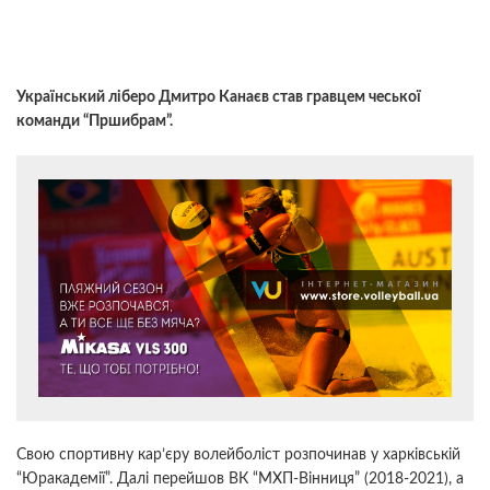
Український ліберо Дмитро Канаєв став гравцем чеської
команди “Пршибрам”.
Свою спортивну кар’єру волейболіст розпочинав у харківській
“Юракадемії”. Далі перейшов ВК “МХП-Вінниця” (2018-2021), а