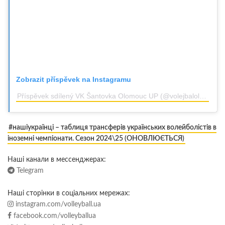
Zobrazit příspěvek na Instagramu
Příspěvek sdílený VK Šantovka Olomouc UP (@volejbalolomouc)
#нашіукраїнці – таблиця трансферів українських волейболістів в
іноземні чемпіонати. Сезон 2024\25 (ОНОВЛЮЄТЬСЯ)
Наші канали в мессенджерах:
Telegram
Наші сторінки в соціальних мережах:
instagram.com/volleyball.ua
facebook.com/volleyballua