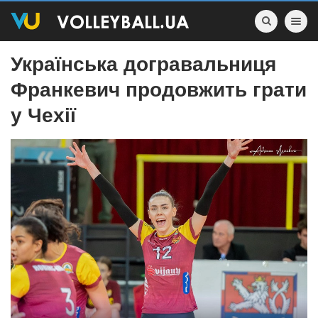
Toggle nav
Українська догравальниця
Франкевич продовжить грати
у Чехії