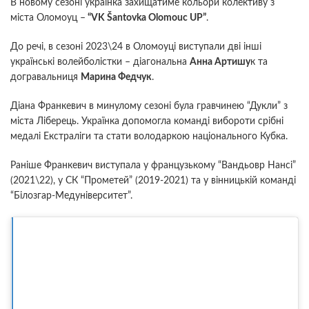
В новому сезоні українка захищатиме кольори колективу з
міста Оломоуц –
“VK Šantovka Olomouc UP”
.
До речі, в сезоні 2023\24 в Оломоуці виступали дві інші
українські волейболістки – діагональна
Анна Артишу
к та
догравальниця
Марина Федчук
.
Діана Франкевич в минулому сезоні була гравчинею “Дукли” з
міста Ліберець. Українка допомогла команді вибороти срібні
медалі Екстраліги та стати володаркою національного Кубка.
Раніше Франкевич виступала у французькому “Вандьовр Нансі”
(2021\22), у СК “Прометей” (2019-2021) та у вінницькій команді
“Білозгар-Медуніверситет”.