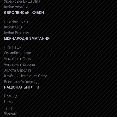
Українська Вища Ліга
Кубок України
ЄВРОПЕЙСЬКІ КУБКИ
Ліга Чемпіонів
Кубок ЄКВ
Кубок Виклику
МІЖНАРОДНІ ЗМАГАННЯ
Ліга Націй
Олімпійські Ігри
Чемпіонат Світу
Чемпіонат Європи
Золота Євроліга
Клубний Чемпіонат Світу
Всесвiтня Унiверсiaда
НАЦІОНАЛЬНІ ЛІГИ
Польща
Італія
Турція
Франція