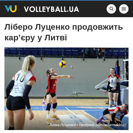
Toggle nav
Ліберо Луценко продовжить
кар’єру у Литві
Аліка Луценко / facebook.com/achemakksc/