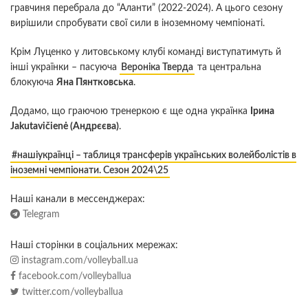
гравчиня перебрала до “Аланти” (2022-2024). А цього сезону
вирішили спробувати свої сили в іноземному чемпіонаті.
Крім Луценко у литовському клубі команді виступатимуть й
інші українки – пасуюча
Вероніка Тверда
та центральна
блокуюча
Яна Пянтковська
.
Додамо, що граючою тренеркою є ще одна українка
Ірина
Jakutavičienė (Андрєєва)
.
#нашіукраїнці – таблиця трансферів українських волейболістів в
іноземні чемпіонати. Сезон 2024\25
Наші канали в мессенджерах:
Telegram
Наші сторінки в соціальних мережах:
instagram.com/volleyball.ua
facebook.com/volleyballua
twitter.com/volleyballua