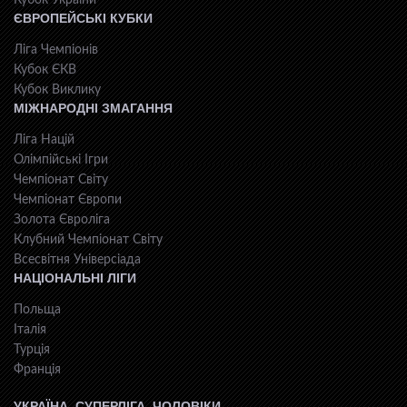
Кубок України
ЄВРОПЕЙСЬКІ КУБКИ
Ліга Чемпіонів
Кубок ЄКВ
Кубок Виклику
МІЖНАРОДНІ ЗМАГАННЯ
Ліга Націй
Олімпійські Ігри
Чемпіонат Світу
Чемпіонат Європи
Золота Євроліга
Клубний Чемпіонат Світу
Всесвiтня Унiверсiaда
НАЦІОНАЛЬНІ ЛІГИ
Польща
Італія
Турція
Франція
УКРАЇНА. СУПЕРЛІГА. ЧОЛОВІКИ