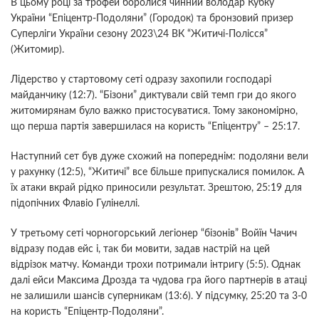
В цьому році за трофей боролися чинний володар Кубку
України “Епіцентр-Подоляни” (Городок) та бронзовий призер
Суперліги України сезону 2023\24 ВК “Житичі-Полісся”
(Житомир).
Лідерство у стартовому сеті одразу захопили господарі
майданчику (12:7). “Бізони” диктували свій темп гри до якого
житомирянам було важко пристосуватися. Тому закономірно,
що перша партія завершилася на користь “Епіцентру” – 25:17.
Наступний сет був дуже схожий на попереднім: подоляни вели
у рахунку (12:5), “Житичі” все більше припускалися помилок. А
їх атаки вкрай рідко приносили результат. Зрештою, 25:19 для
підопічних Флавіо Гулінеллі.
У третьому сеті чорногорський легіонер “бізонів” Войїн Чачич
відразу подав ейс і, так би мовити, задав настрій на цей
відрізок матчу. Команди трохи потримали інтригу (5:5). Однак
далі ейси Максима Дрозда та чудова гра його партнерів в атаці
не залишили шансів суперникам (13:6). У підсумку, 25:20 та 3-0
на користь “Епіцентр-Подоляни”.