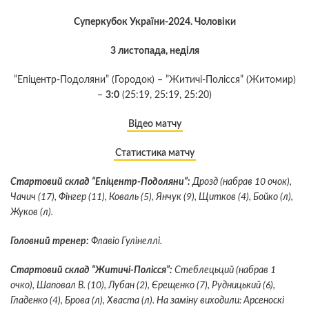
Суперкубок України-2024. Чоловіки
3 листопада, неділя
”Епіцентр-Подоляни” (Городок) – ”Житичі-Полісся” (Житомир)
–
3:0
(25:19, 25:19, 25:20)
Відео матчу
Статистика матчу
Стартовий склад “Епіцентр-Подоляни”:
Дрозд (набрав 10 очок),
Чачич (17), Фінгер (11), Коваль (5), Янчук (9), Щитков (4), Бойко (л),
Жуков (л).
Головний тренер:
Флавіо Гулінеллі.
Стартовий склад “Житичі-Полісся”:
Стеблецьций (набрав 1
очко), Шаповал В. (10), Лубан (2), Єрещенко (7), Рудницький (6),
Гладенко (4), Брова (л), Хваста (л). На заміну виходили: Арсеноскі