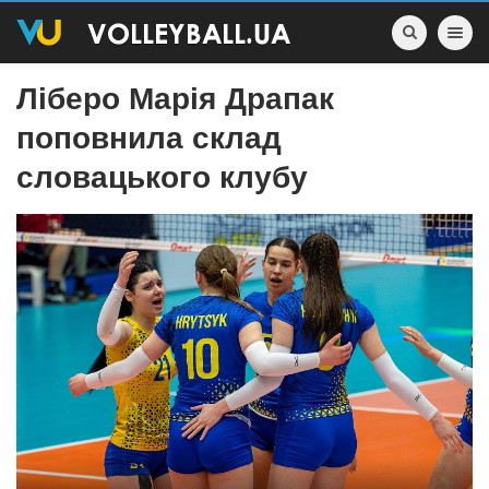
Toggle nav
Ліберо Марія Драпак
поповнила склад
словацького клубу