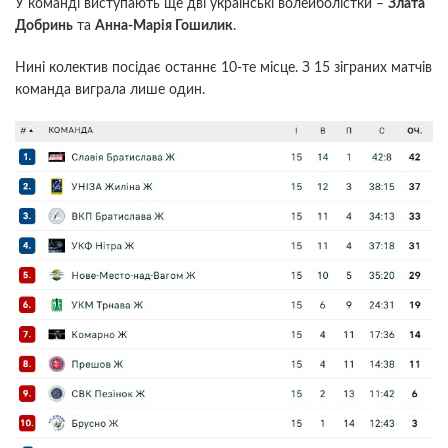
У команді виступають ще дві українські волейболістки –
Злата
Добринь
та
Анна-Марія Гошилик
.
Нині колектив посідає останнє 10-те місце. З 15 зіграних матчів
команда виграла лише один.