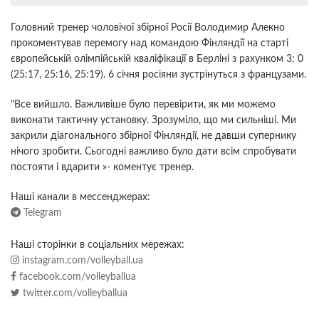
Головний тренер чоловічої збірної Росії Володимир Алекно
прокоментував перемогу над командою Фінляндії на старті
європейській олімпійській кваліфікації в Берліні з рахунком 3: 0
(25:17, 25:16, 25:19). 6 січня росіяни зустрінуться з французами.
"Все вийшло. Важливіше було перевірити, як ми можемо
виконати тактичну установку. Зрозуміло, що ми сильніші. Ми
закрили діагонального збірної Фінляндії, не давши супернику
нічого зробити. Сьогодні важливо було дати всім спробувати
постояти і вдарити »- коментує тренер.
Наші канали в мессенджерах:
Telegram
Наші сторінки в соціальних мережах:
instagram.com/volleyball.ua
facebook.com/volleyballua
twitter.com/volleyballua