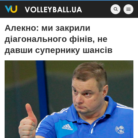
Toggle nav
Алекно: ми закрили
діагонального фінів, не
давши супернику шансів