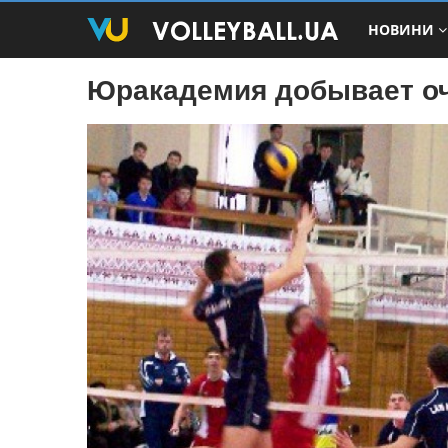
НОВИНИ
Юракадемия добывает оч