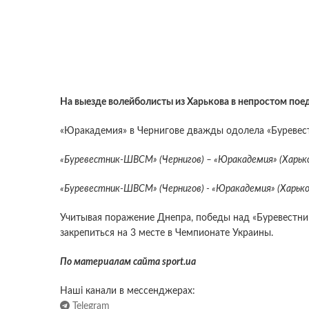
На выезде волейболисты из Харькова в непростом пое
«Юракадемия» в Чернигове дважды одолела «Буреве
«Буревестник-ШВСМ» (Чернигов) – «Юракадемия» (Харьков)
«Буревестник-ШВСМ» (Чернигов) - «Юракадемия» (Харьков)1
Учитывая поражение Днепра, победы над «Буревестни
закрепиться на 3 месте в Чемпионате Украины.
По материалам сайта sport.ua
Наші канали в мессенджерах:
Telegram