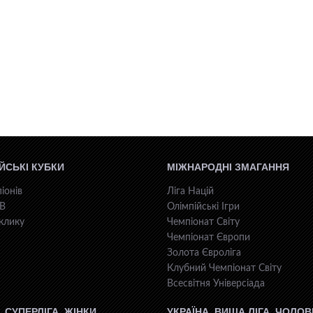
ЙСЬКІ КУБКИ
МІЖНАРОДНІ ЗМАГАННЯ
іонів
Ліга Націй
КВ
Олімпійські Ігри
клику
Чемпіонат Світу
Чемпіонат Європи
Золота Євроліга
Клубний Чемпіонат Світу
Всесвiтня Унiверсiaда
. СУПЕРЛІГА. ЖІНКИ
УКРАЇНА. ВИЩА ЛІГА. ЧОЛОВ