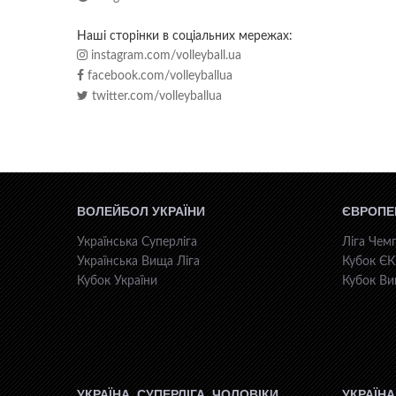
Наші сторінки в соціальних мережах:
instagram.com/volleyball.ua
facebook.com/volleyballua
twitter.com/volleyballua
ВОЛЕЙБОЛ УКРАЇНИ
ЄВРОПЕ
Українська Суперліга
Ліга Чемп
Українська Вища Ліга
Кубок Є
Кубок України
Кубок Ви
УКРАЇНА. СУПЕРЛІГА. ЧОЛОВІКИ
УКРАЇНА