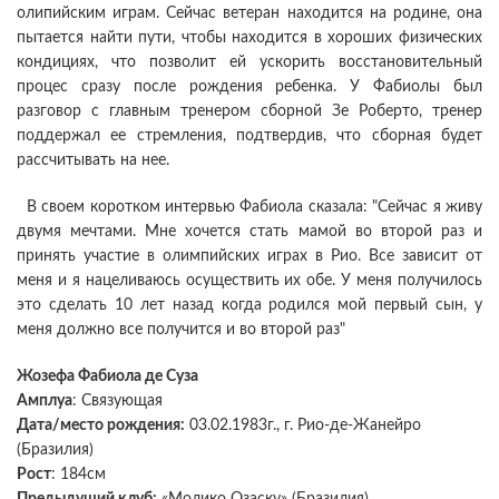
олипийским играм. Сейчас ветеран находится на родине, она
пытается найти пути, чтобы находится в хороших физических
кондициях, что позволит ей ускорить восстановительный
процес сразу после рождения ребенка. У Фабиолы был
разговор с главным тренером сборной Зе Роберто, тренер
поддержал ее стремления, подтвердив, что сборная будет
рассчитывать на нее.
В своем коротком интервью Фабиола сказала: "Сейчас я живу
двумя мечтами. Мне хочется стать мамой во второй раз и
принять участие в олимпийских играх в Рио. Все зависит от
меня и я нацеливаюсь осуществить их обе. У меня получилось
это сделать 10 лет назад когда родился мой первый сын, у
меня должно все получится и во второй раз"
Жозефа Фабиола де Суза
Амплуа
: Связующая
Дата/место рождения:
03.02.1983г., г. Рио-де-Жанейро
(Бразилия)
Рост
: 184см
Предыдущий клуб:
«Молико Озаску» (Бразилия)