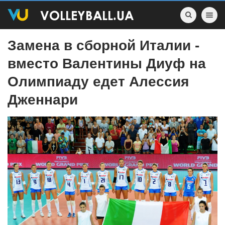
Toggle nav
Замена в сборной Италии -
вместо Валентины Диуф на
Олимпиаду едет Алессия
Дженнари