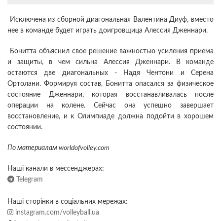
Исключена из сборной диагональная Валентина Диуф, вместо
нее в команде будет играть доигровщица Алессия Дженнари.
Бонитта объяснил свое решение важностью усиления приема
и защиты, в чем сильна Алессия Дженнари. В команде
остаются две диагональных - Надя Чентони и Серена
Ортолани. Формируя состав, Бонитта опасался за физическое
состояние Дженнари, которая восстанавливалась после
операции на колене. Сейчас она успешно завершает
восстановление, и к Олимпиаде должна подойти в хорошем
состоянии.
По материалам worldofvolley.com
Наші канали в мессенджерах:
Telegram
Наші сторінки в соціальних мережах:
instagram.com/volleyball.ua