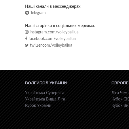
Наші канали в мессенджерах:
Telegram
Наші сторінки в соціальних мережах:
instagram.com/volleyball.ua
facebook.com/volleyballua
twitter.com/volleyballua
ВОЛЕЙБОЛ УКРАЇНИ
ЄВРОПЕ
Українська Суперліга
Ліга Чемп
Українська Вища Ліга
Кубок Є
Кубок України
Кубок Ви