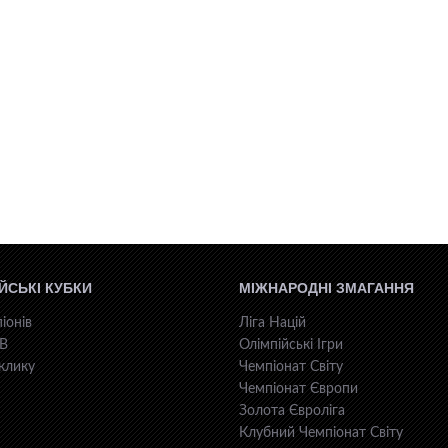
ЙСЬКІ КУБКИ
МІЖНАРОДНІ ЗМАГАННЯ
іонів
Ліга Націй
КВ
Олімпійські Ігри
клику
Чемпіонат Світу
Чемпіонат Європи
Золота Євроліга
Клубний Чемпіонат Світу