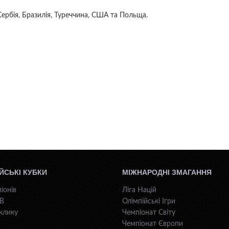
Сербія, Бразилія, Туреччина, США та Польща.
ЙСЬКІ КУБКИ
МІЖНАРОДНІ ЗМАГАННЯ
іонів
Ліга Націй
КВ
Олімпійські Ігри
клику
Чемпіонат Світу
Чемпіонат Європи