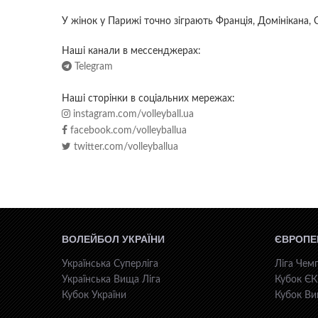
У жінок у Парижі точно зіграють Франція, Домінікана, 
Наші канали в мессенджерах:
Telegram
Наші сторінки в соціальних мережах:
instagram.com/volleyball.ua
facebook.com/volleyballua
twitter.com/volleyballua
ВОЛЕЙБОЛ УКРАЇНИ
ЄВРОПЕ
Українська Суперліга
Ліга Чемп
Українська Вища Ліга
Кубок Є
Кубок України
Кубок Ви