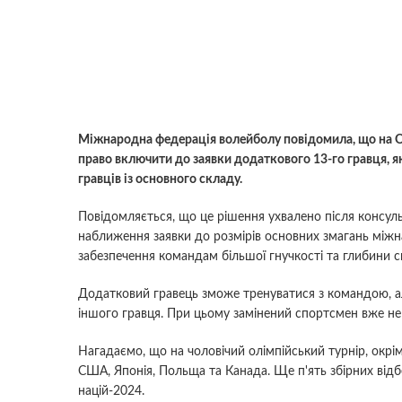
Міжнародна федерація волейболу повідомила, що на Ол
право включити до заявки додаткового 13-го гравця, як
гравців із основного складу.
Повідомляється, що це рішення ухвалено після консул
наближення заявки до розмірів основних змагань міжна
забезпечення командам більшої гнучкості та глибини с
Додатковий гравець зможе тренуватися з командою, ал
іншого гравця. При цьому замінений спортсмен вже не
Нагадаємо, що на чоловічий олімпійський турнір, окрім
США, Японія, Польща та Канада. Ще п'ять збірних відб
націй-2024.