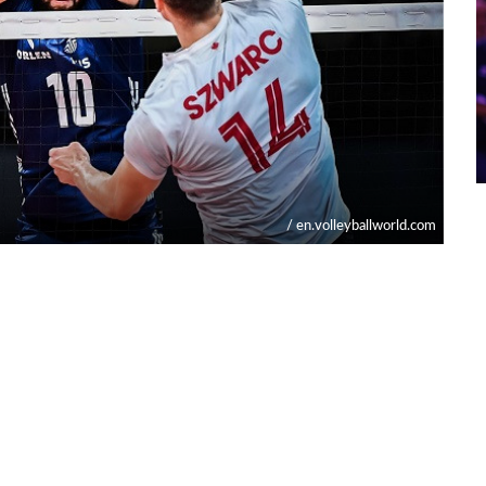
/ en.volleyballworld.com