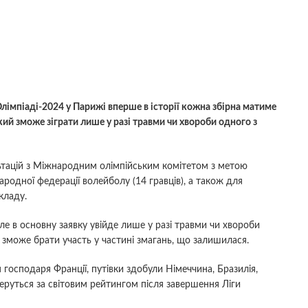
імпіаді-2024 у Парижі вперше в історії кожна збірна матиме
ий зможе зіграти лише у разі травми чи хвороби одного з
ьтацій з Міжнародним олімпійським комітетом з метою
родної федерації волейболу (14 гравців), а також для
кладу.
е в основну заявку увійде лише у разі травми чи хвороби
 зможе брати участь у частині змагань, що залишилася.
 господаря Франції, путівки здобули Німеччина, Бразилія,
еруться за світовим рейтингом після завершення Ліги