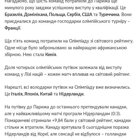
Нагадаємо, що шість команд потрапили до Парижа ще
минулого року завдяки успішному виступу у кваліфікації. Це
Бразилія, Домінікана, Польща, Сербія, США
та
Туреччина
. Вони
приєдналися до команди-господарки олімпійського турніру –
Франції
.
Ще п'ять команд потрапили на Олімпіаду зі світового рейтингу.
Одне місце було заброньовано за найкращою африканською
збірною. Нею стала
Кенія
.
Доля чотирьох олімпійських путівок залежала від виступу
команд у Лізі націй – кожен матч впливав на світовий рейтинг.
Нарешті, всі володарки путівок на Олімпіаду вже визначились.
Це
Італія, Японія, Китай
та
Нідерланди
.
На путівку до Парижа до останнього претендували канадки,
але у найважливішому матчі програли Нідерландам (0:3).
Помаранчеві отримали +9,84 бали у світовий рейтинг, канадки
стільки ж втратили. Канаду врятувала б сьогоднішня поразка
Нідерландів від Кореї, але сенсації не відбулося – голландки