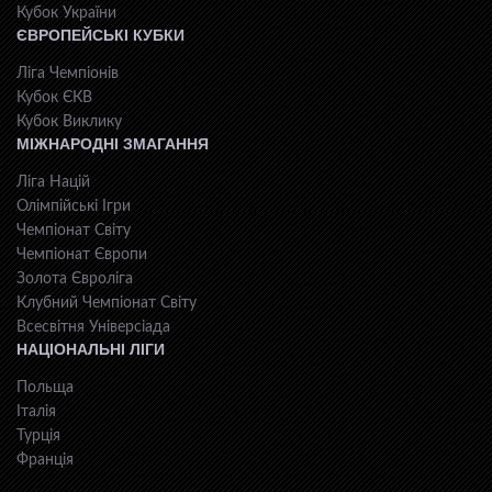
Кубок України
ЄВРОПЕЙСЬКІ КУБКИ
Ліга Чемпіонів
Кубок ЄКВ
Кубок Виклику
МІЖНАРОДНІ ЗМАГАННЯ
Ліга Націй
Олімпійські Ігри
Чемпіонат Світу
Чемпіонат Європи
Золота Євроліга
Клубний Чемпіонат Світу
Всесвiтня Унiверсiaда
НАЦІОНАЛЬНІ ЛІГИ
Польща
Італія
Турція
Франція