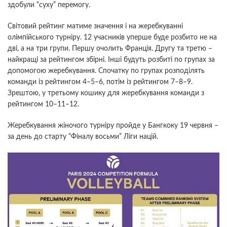
здобули “суху” перемогу.
Світовий рейтинг матиме значення і на жеребкуванні
олімпійського турніру. 12 учасників уперше буде розбито не на
дві, а на три групи. Першу очолить Франція. Другу та третю –
найкращі за рейтингом збірні. Інші будуть розбиті по групах за
допомогою жеребкування. Спочатку по групах розподілять
команди із рейтингом 4–5–6, потім із рейтингом 7–8–9.
Зрештою, у третьому кошику для жеребкування команди з
рейтингом 10–11–12.
Жеребкування жіночого турніру пройде у Бангкоку 19 червня –
за день до старту “Фіналу восьми” Ліги націй.