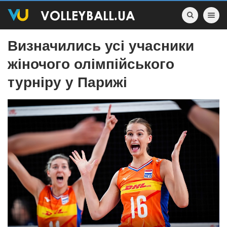
Toggle nav
Визначились усі учасники
жіночого олімпійського
турніру у Парижі