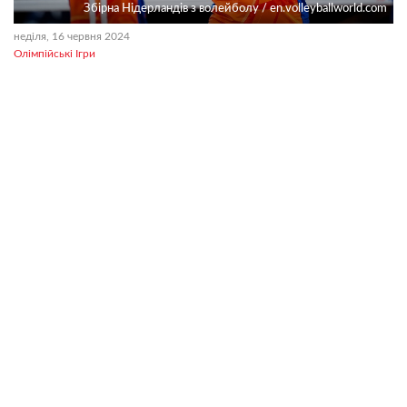
Збірна Нідерландів з волейболу / en.volleyballworld.com
неділя, 16 червня 2024
Олімпійські Ігри