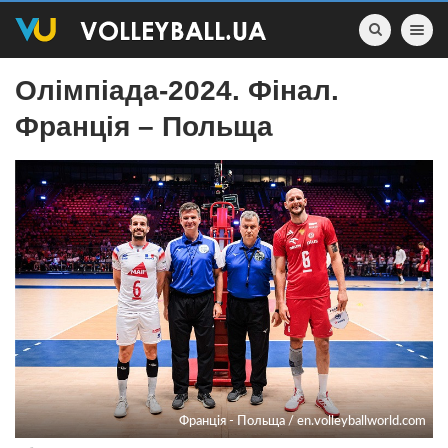
Toggle nav
Олімпіада-2024. Фінал.
Франція – Польща
Франція - Польща / en.volleyballworld.com