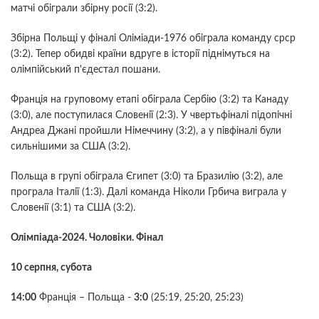
матчі обіграли збірну росії (3:2).
Збірна Польщі у фіналі Оліміади-1976 обіграла команду срср
(3:2). Тепер обидві країни вдруге в історії піднімуться на
олімпійський п'єдестал пошани.
Франція на груповому етапі обіграла Сербію (3:2) та Канаду
(3:0), але поступилася Словенії (2:3). У чвертьфіналі підопічні
Андреа Джані пройшли Німеччину (3:2), а у півфіналі були
сильнішими за США (3:2).
Польща в групі обіграла Єгипет (3:0) та Бразилію (3:2), але
програла Італії (1:3). Далі команда Ніколи Грбича виграла у
Словенії (3:1) та США (3:2).
Олімпіада-2024. Чоловіки. Фінал
10 серпня, субота
14:00
Франція – Польща -
3:0
(25:19, 25:20, 25:23)