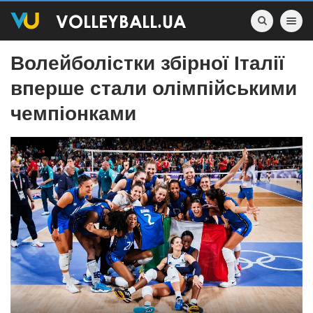
Toggle nav
Волейболістки збірної Італії
вперше стали олімпійськими
чемпіонками