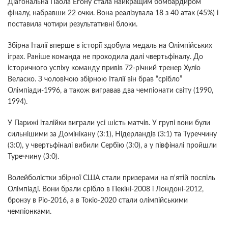
Діагональна Паола Егону стала найкращим бомбардиром
фіналу, набравши 22 очки. Вона реалізувала 18 з 40 атак (45%) і
поставила чотири результативні блоки.
Збірна Італії вперше в історії здобула медаль на Олімпійських
іграх. Раніше команда не проходила далі чвертьфіналу. До
історичного успіху команду привів 72-річний тренер Хуліо
Веласко. З чоловічою збірною Італії він брав “срібло”
Олімпіади-1996, а також вигравав два чемпіонати світу (1990,
1994).
У Парижі італійки виграли усі шість матчів. У групі вони були
сильнішими за Домінікану (3:1), Нідерландів (3:1) та Туреччину
(3:0), у чвертьфіналі вибили Сербію (3:0), а у півфіналі пройшли
Туреччину (3:0).
Волейболістки збірної США стали призерами на п'ятій поспіль
Олімпіаді. Вони брали срібло в Пекіні-2008 і Лондоні-2012,
бронзу в Ріо-2016, а в Токіо-2020 стали олімпійськими
чемпіонками.