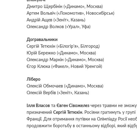
Дмитро Щербінін («Динамо», Москва)
Артем Вольвіч («Локомотив», Новосибірськ)
Андрій Ащев («Зеніт», Казань)
Олександр Волков («Урал», Уфа)
Догравальники
Сергій Тетюхін («Білогір'я», Білгород)
Юрій Бережко («Динамо», Москва)
Олександр Маркін («Динамо», Москва)
Єгор Клюка («Факел», Новий Уренгой)
Ліберо
Олексій Обмочаев («Динамо», Москва)
Олексій Вербів («Зеніт», Казань)
Ілля Власов
та
Євген Сівожелез
через травми не зможут
призначений
Сергій Тетюхін
. Росіяни гратимуть у групі
Франції. Для отримання путівки на Олімпіаду Росії нео
продовжити боротьбу в останньому відборі, який відбуд