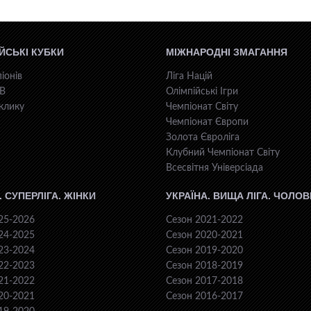
ЙСЬКІ КУБКИ
МІЖНАРОДНІ ЗМАГАННЯ
іонів
Ліга Націй
КВ
Олімпійські Ігри
клику
Чемпіонат Світу
Чемпіонат Європи
Золота Євроліга
Клубний Чемпіонат Світу
Всесвiтня Унiверсiaда
. СУПЕРЛІГА. ЖІНКИ
УКРАЇНА. ВИЩА ЛІГА. ЧОЛОВ
25-2026
Сезон 2021-2022
24-2025
Сезон 2020-2021
23-2024
Сезон 2019-2020
22-2023
Сезон 2018-2019
21-2022
Сезон 2017-2018
20-2021
Сезон 2016-2017