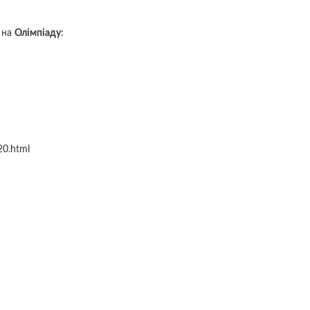
і на
Олімпіаду
:
20.html