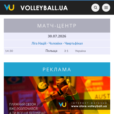
Toggle nav
МАТЧ-ЦЕНТР
30.07.2026
Ліга Націй - Чоловіки - Чвертьфінал
14:30
Польща
3:1
Україна
РЕКЛАМА