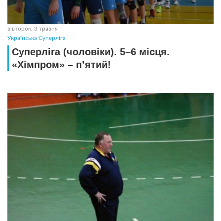
вівторок, 3 травня
Українська Суперліга
Суперліга (чоловіки). 5–6 місця.
«Хімпром» – п’ятий!