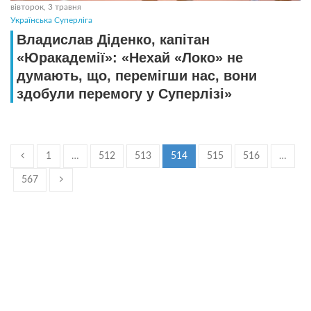
вівторок, 3 травня
Українська Суперліга
Владислав Дiденко, капiтан
«Юракадемії»: «Нехай «Локо» не
думають, що, перемігши нас, вони
здобули перемогу у Суперлізі»
1
…
512
513
514
515
516
…
567