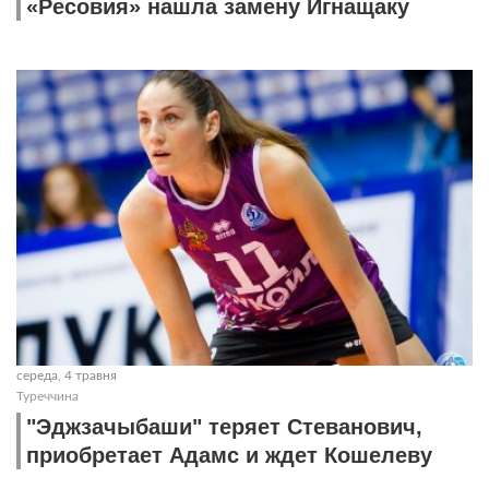
«Ресовия» нашла замену Игнащаку
середа, 4 травня
Туреччина
"Эджзачыбаши" теряет Стеванович,
приобретает Адамс и ждет Кошелеву