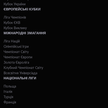
Кубок України
ЄВРОПЕЙСЬКІ КУБКИ
Ліга Чемпіонів
Кубок ЄКВ
Кубок Виклику
МІЖНАРОДНІ ЗМАГАННЯ
Ліга Націй
Олімпійські Ігри
Чемпіонат Світу
Чемпіонат Європи
Золота Євроліга
Клубний Чемпіонат Світу
Всесвiтня Унiверсiaда
НАЦІОНАЛЬНІ ЛІГИ
Польща
Італія
Турція
Франція