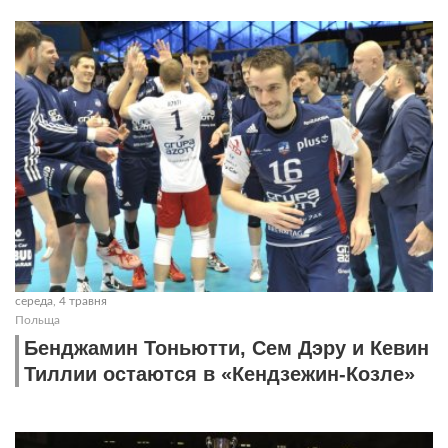
середа, 4 травня
Польща
Бенджамин Тоньютти, Сем Дэру и Кевин
Тиллии остаются в «Кендзежин-Козле»