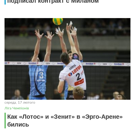
подписал контракт с Миланом
середа, 17 лютого
Ліга Чемпіонів
Как «Лотос» и «Зенит» в «Эрго-Арене»
бились