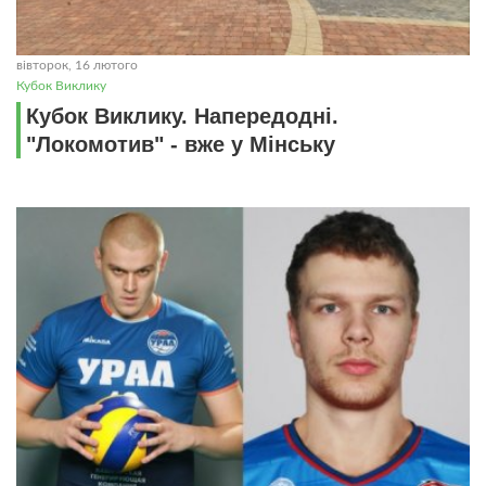
вівторок, 16 лютого
Кубок Виклику
Кубок Виклику. Напередоднi.
"Локомотив" - вже у Мiнську