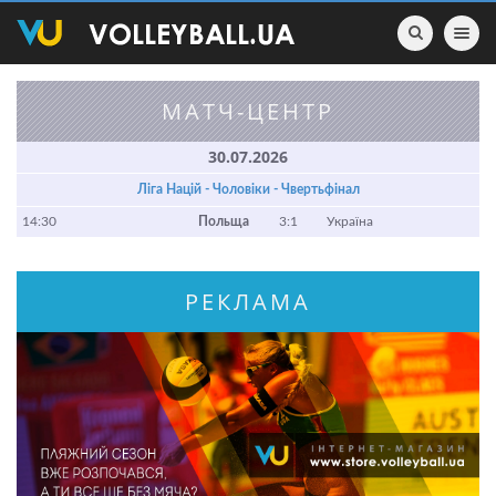
Toggle nav
МАТЧ-ЦЕНТР
30.07.2026
Ліга Націй - Чоловіки - Чвертьфінал
14:30
Польща
3:1
Україна
РЕКЛАМА