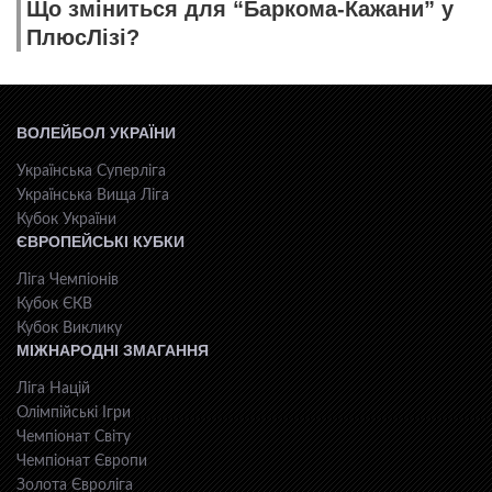
Що зміниться для “Баркома-Кажани” у
ПлюсЛізі?
ВОЛЕЙБОЛ УКРАЇНИ
Українська Суперліга
Українська Вища Ліга
Кубок України
ЄВРОПЕЙСЬКІ КУБКИ
Ліга Чемпіонів
Кубок ЄКВ
Кубок Виклику
МІЖНАРОДНІ ЗМАГАННЯ
Ліга Націй
Олімпійські Ігри
Чемпіонат Світу
Чемпіонат Європи
Золота Євроліга