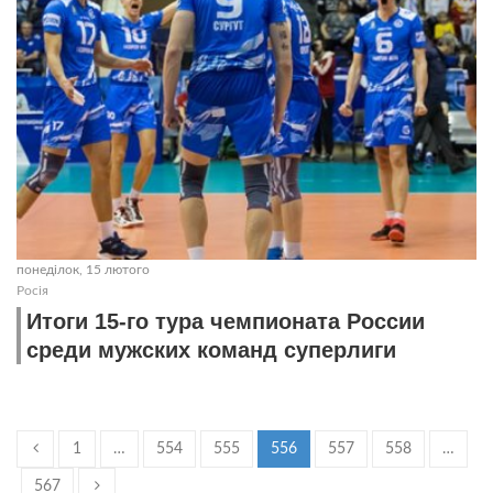
понеділок, 15 лютого
Росія
Итоги 15-го тура чемпионата России
среди мужских команд суперлиги
1
…
554
555
556
557
558
…
567