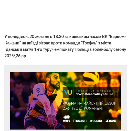
У понеділок, 20 жовтня о 18:30 за київським часом ВК “Барком-
Кажани” на виїзді зіграє проти команди “Трефль” з міста
Гданськ в матчі 1-го туру чемпіонату Польщі з волейболу сезону
2025\26 рр.