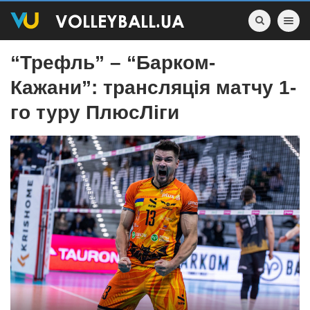
Toggle nav
“Трефль” – “Барком-
Кажани”: трансляція матчу 1-
го туру ПлюсЛіги