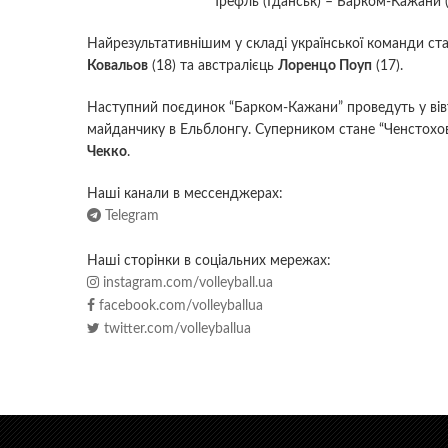
Трефль (Гданськ)
–
Барком-Кажани (Л
Найрезультативнішим у складі української команди ст
Ковальов
(18) та австралієць
Лоренцо Поуп
(17).
Наступний поєдинок “Барком-Кажани” проведуть у вів
майданчику в Ельблонгу. Суперником стане “Ченстохова
Чекко
.
Наші канали в мессенджерах:
Telegram
Наші сторінки в соціальних мережах:
instagram.com/volleyball.ua
facebook.com/volleyballua
twitter.com/volleyballua