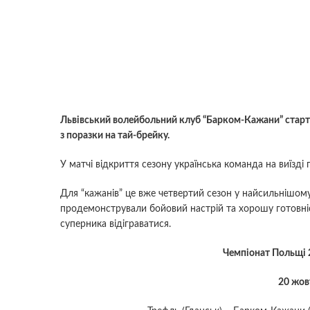
Львівський волейбольний клуб “Барком-Кажани” старту
з поразки на тай-брейку.
У матчі відкриття сезону українська команда на виїзді
Для “кажанів” це вже четвертий сезон у найсильнішому 
продемонстрували бойовий настрій та хорошу готовніст
суперника відіграватися.
Чемпіонат Польщі 2
20 жов