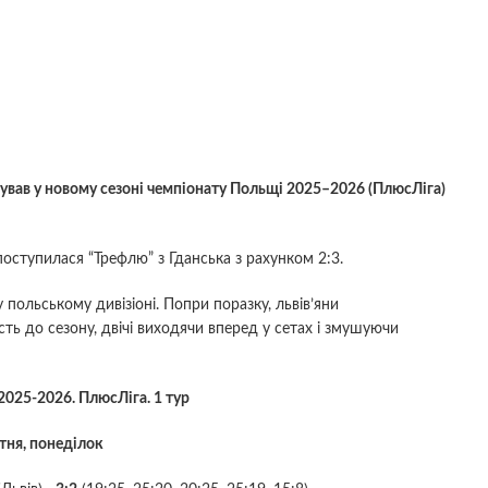
вав у новому сезоні чемпіонату Польщі 2025–2026 (ПлюсЛіга)
 поступилася “Трефлю” з Гданська з рахунком 2:3.
польському дивізіоні. Попри поразку, львів’яни
ь до сезону, двічі виходячи вперед у сетах і змушуючи
025-2026. ПлюсЛіга. 1 тур
тня, понеділок