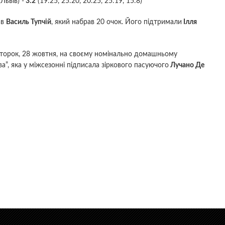
ьвів) -
3:2
(19:25, 25:20, 20:25, 25:19, 15:8)
ав
Василь Тупчій
, який набрав 20 очок. Його підтримали
Ілля
торок, 28 жовтня, на своєму номінально домашньому
”, яка у міжсезонні підписала зіркового пасуючого
Лучано Де