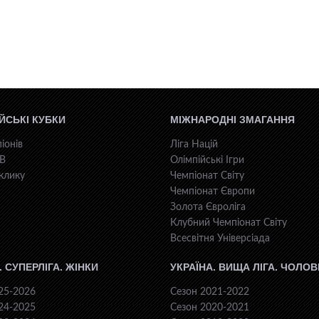
ЙСЬКІ КУБКИ
МІЖНАРОДНІ ЗМАГАННЯ
іонів
Ліга Націй
КВ
Олімпійські Ігри
клику
Чемпіонат Світу
Чемпіонат Європи
Золота Євроліга
Клубний Чемпіонат Світу
Всесвiтня Унiверсiaда
. СУПЕРЛІГА. ЖІНКИ
УКРАЇНА. ВИЩА ЛІГА. ЧОЛОВ
25-2026
Сезон 2021-2022
24-2025
Сезон 2020-2021