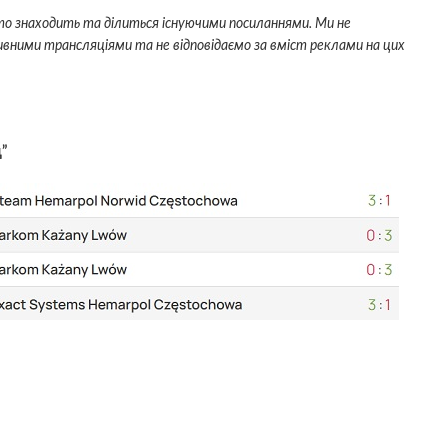
сто знаходить та ділиться існуючими посиланнями. Ми не
вними трансляціями та не відповідаємо за вміст реклами на цих
д”