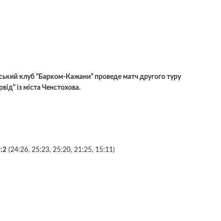
івський клуб “Барком-Кажани” проведе матч другого туру
ід” із міста Ченстохова.
:2
(24:26, 25:23, 25:20, 21:25, 15:11)