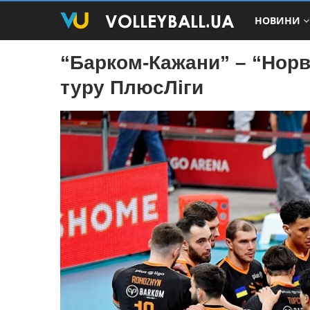
НОВИНИ
“Барком-Кажани” – “Норві
туру ПлюсЛіги