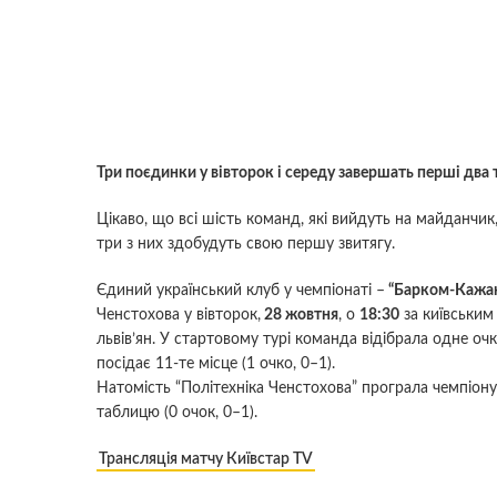
Три поєдинки у вівторок і середу завершать перші два т
Цікаво, що всі шість команд, які вийдуть на майданчи
три з них здобудуть свою першу звитягу.
Єдиний український клуб у чемпіонаті –
“Барком-Кажа
Ченстохова у вівторок,
28 жовтня
, о
18:30
за київським
львів’ян. У стартовому турі команда відібрала одне очк
посідає 11-те місце (1 очко, 0–1).
Натомість “Політехніка Ченстохова” програла чемпіону 
таблицю (0 очок, 0–1).
Трансляція матчу Київстар TV