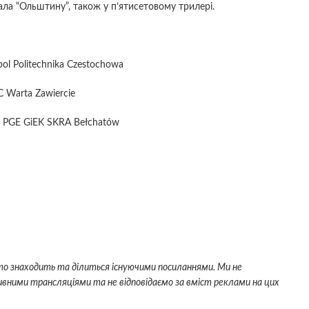
рала “Ольштину”, також у п’ятисетовому трилері.
ol Politechnika Czestochowa
C Warta Zawiercie
– PGE GiEK SKRA Bełchatów
сто знаходить та ділиться існуючими посиланнями. Ми не
вними трансляціями та не відповідаємо за вміст реклами на цих