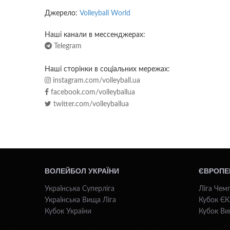
Джерело:
Volleyball World
Наші канали в мессенджерах:
Telegram
Наші сторінки в соціальних мережах:
instagram.com/volleyball.ua
facebook.com/volleyballua
twitter.com/volleyballua
ВОЛЕЙБОЛ УКРАЇНИ
ЄВРОПЕ
Українська Суперліга
Ліга Чемп
Українська Вища Ліга
Кубок Є
Кубок України
Кубок Ви