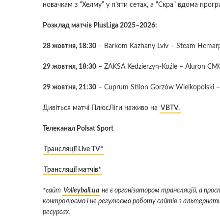
новачкам з “Хелму” у п’яти сетах, а “Скра” вдома прог
Розклад матчів PlusLiga 2025–2026:
28 жовтня, 18:30
– Barkom Kazhany Lviv – Steam Hemarp
29 жовтня, 18:30
– ZAKSA Kedzierzyn-Koźle – Aluron CM
29 жовтня, 21:30
– Cuprum Stilon Gorzów Wielkopolski 
Дивіться матчі ПлюсЛіги наживо на
VBTV.
Телеканал Polsat Sport
Трансляції Live TV*
Трансляції матчів*
*cайт
Volleyball.ua
не є організатором трансляцій, а про
контролюємо і не регулюємо роботу сайтів з альтернати
ресурсах.