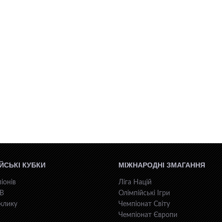
ЙСЬКІ КУБКИ
МІЖНАРОДНІ ЗМАГАННЯ
іонів
Ліга Націй
КВ
Олімпійські Ігри
клику
Чемпіонат Світу
Чемпіонат Європи