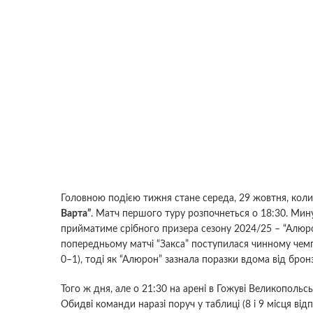
Головною подією тижня стане середа, 29 жовтня, коли
Варта”
. Матч першого туру розпочнеться о 18:30. Мину
прийматиме срібного призера сезону 2024/25 – “Алюр
попередньому матчі “Закса” поступилася чинному чемпіо
0–1), тоді як “Алюрон” зазнала поразки вдома від брон
Того ж дня, але о 21:30 на арені в Гожуві Великополь
Обидві команди наразі поруч у таблиці (8 і 9 місця від