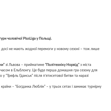
ури чоловічої PlusLiga у Польщі.
к, досі не мають жодної перемоги у новому сезоні – тож лише
ни”
зі Львова – прийматиме
“Політехніку Норвід”
з міста
 часом в Ельблонгу. Це буде перша домашня гра сезону для
о у “Трефль Гданськ” після п’ятисетової битви та наразі
країни – “Богданка Люблін” – у трьох сетах і замикає турнірну