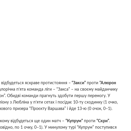
 відбудеться яскраве протистояння –
“Закси”
проти
“Алюрон
лорічна п’ята команда ліги – “Закса” – на своєму майданчику
он”. Обидві команди прагнуть здобути першу перемогу. У
ну з Любліна у п’яти сетах і посідає 10-ту сходинку (1 очко,
зового призера “Проєкту Варшава” і йде 13-ю (0 очок, 0–1).
ському відбудеться ще один матч –
“Купрум”
проти
“Скри”
.
повідно, по 1 очку, 0–1). У минулому турі “Купрум” поступився