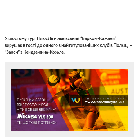
У шостому турі ПлюсЛіги львівський “Барком-Кажани”
вирушає в гості до одного з найтитулованіших клубів Польщі –
“Закси” з Кендзежина-Козьле.