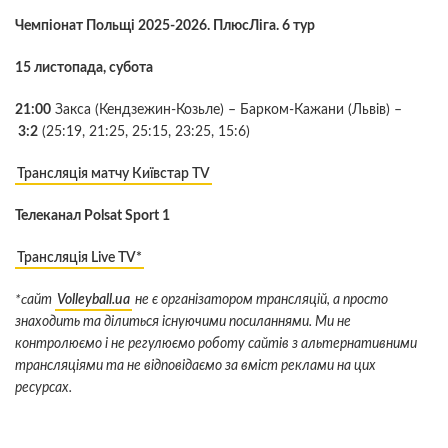
Чемпіонат Польщі 2025-2026. ПлюсЛіга. 6 тур
15 листопада, субота
21:00
Закса (Кендзежин-Козьле) – Барком-Кажани (Львів) –
3:2
(25:19, 21:25, 25:15, 23:25, 15:6)
Трансляція матчу Київстар TV
Телеканал Polsat Sport 1
Трансляція Live TV*
*cайт
Volleyball.ua
не є організатором трансляцій, а просто
знаходить та ділиться існуючими посиланнями. Ми не
контролюємо і не регулюємо роботу сайтів з альтернативними
трансляціями та не відповідаємо за вміст реклами на цих
ресурсах.