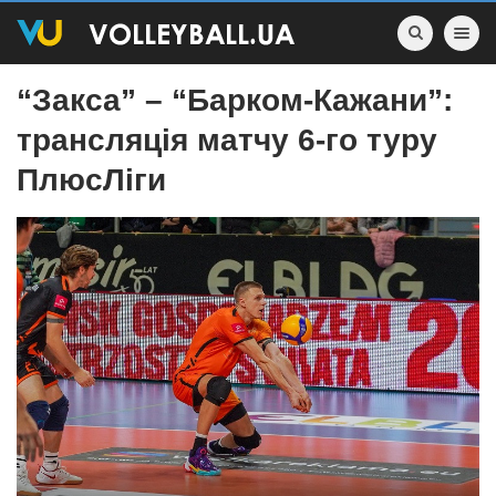
Toggle nav
“Закса” – “Барком-Кажани”:
трансляція матчу 6-го туру
ПлюсЛіги