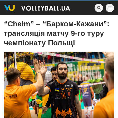
Toggle nav
“Chełm” – “Барком-Кажани”:
трансляція матчу 9-го туру
чемпіонату Польщі