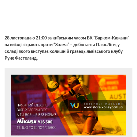
28 листопада о 21:00 за київським часом ВК “Барком-Кажани”
на виїзді зіграють проти “Холма” – дебютанта ПлюсЛіги, у
складі якого виступає колишній гравець львівського клубу
Руне Фастеланд.