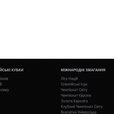
ЙСЬКІ КУБКИ
МІЖНАРОДНІ ЗМАГАННЯ
іонів
Ліга Націй
КВ
Олімпійські Ігри
клику
Чемпіонат Світу
Чемпіонат Європи
Золота Євроліга
Клубний Чемпіонат Світу
Всесвiтня Унiверсiaда