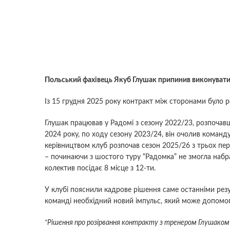
Польський фахівець Якуб Глушак припинив виконувати 
Із 15 грудня 2025 року контракт між сторонами було р
Глушак працював у Радомі з сезону 2022/23, розпочавш
2024 року, по ходу сезону 2023/24, він очолив команд
керівництвом клуб розпочав сезон 2025/26 з трьох пе
– починаючи з шостого туру “Радомка” не змогла набра
колектив посідає 8 місце з 12-ти.
У клубі пояснили кадрове рішення саме останніми резу
команді необхідний новий імпульс, який може допомогт
“Рішення про розірвання контракту з тренером Глушаком