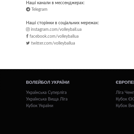
Наші канали в мессенджерах:
Telegram
Наші сторінки в соціальних мережах:
instagram.com/volleyball.ua
facebook.com/volleyballua
twitter.com/volleyballua
ВОЛЕЙБОЛ УКРАЇНИ
ЄВРОПЕ
Українська Суперліга
Ліга Чемп
Українська Вища Ліга
Кубок Є
Кубок України
Кубок Ви