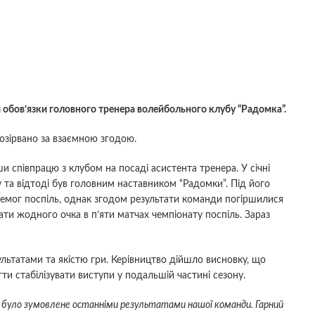
обов’язки головного тренера волейбольного клубу “Радомка”.
озірвано за взаємною згодою.
и співпрацю з клубом на посаді асистента тренера. У січні
у та відтоді був головним наставником “Радомки”. Під його
ремог поспіль, однак згодом результати команди погіршилися
ти жодного очка в п’яти матчах чемпіонату поспіль. Зараз
льтатами та якістю гри. Керівництво дійшло висновку, що
и стабілізувати виступи у подальшій частині сезону.
 було зумовлене останніми результатами нашої команди. Гарний