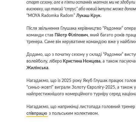
старт сезону, але в п’яти останніх матчах ми не здобули 
висновку, що такий “струс” або новий імпульс може допо
“MOYA Radomka Radom”
Лукаш Крук
.
Після звільнення Глушака керівництво “Радомки” опе
команди став
Пйотр Філіпович
, який багато років пра
тренера. Саме він керуватиме командою вже у найближ
Додамо, що з початку сезону у складі “Радомки” виступ
волейболу, ліберо
Кристина Нємцева
, а також пасуюч
Жилінська
.
Нагадаємо, що із 2025 року Якуб Глушак працює головн
“синьо-жовті” виграли Золоту Євролігу-2025, а також уп
найпрестижнішого комерційного турніру серед націон
Нагадаємо, що наприкінці листопада головний тренер 
співпрацю
з польським колективом.