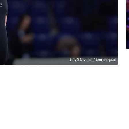
Якуб Глушак / tauronliga.pl