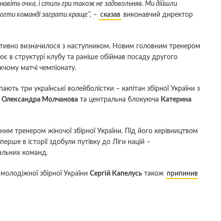
навіть очка, і стиль гри також не задовольняв. Ми дійшли
могти команді заграти краще”,
–
сказав
виконавчий директор
ративно визначилося з наступником. Новим головним тренером
цює в структурі клубу та раніше обіймав посаду другого
чому матчі чемпіонату.
ають три українські волейболістки – капітан збірної України з
а
Олександра Молчанова
та центральна блокуюча
Катерина
им тренером жіночої збірної України. Під його керівництвом
ерше в історії здобули путівку до Ліги націй –
альних команд.
молодіжної збірної України
Сергій Капелусь
також
припинив