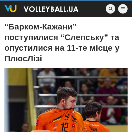
Toggle nav
“Барком-Кажани”
поступилися “Слепську” та
опустилися на 11-те місце у
ПлюсЛізі