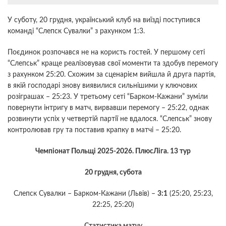
У суботу, 20 грудня, український клуб на виїзді поступився
команді “Слепск Сувалки” з рахунком 1:3.
Поєдинок розпочався не на користь гостей. У першому сеті
“Слепськ” краще реалізовував свої моменти та здобув перемогу
з рахунком 25:20. Схожим за сценарієм вийшла й друга партія,
в якій господарі знову виявилися сильнішими у ключових
розіграшах – 25:23. У третьому сеті “Барком-Кажани” зуміли
повернути інтригу в матч, вирвавши перемогу – 25:22, однак
розвинути успіх у четвертій партії не вдалося. “Слепськ” знову
контролював гру та поставив крапку в матчі – 25:20.
Чемпіонат Польщі 2025-2026. ПлюсЛіга. 13 тур
20 грудня, субота
Слепск Сувалки – Барком-Кажани (Львів) –
3:1
(25:20, 25:23,
22:25, 25:20)
Статистика матчу