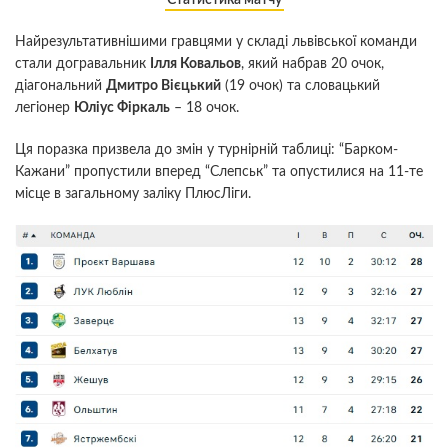
Найрезультативнішими гравцями у складі львівської команди
стали догравальник
Ілля Ковальов
, який набрав 20 очок,
діагональний
Дмитро Вієцький
(19 очок) та словацький
легіонер
Юліус Фіркаль
– 18 очок.
Ця поразка призвела до змін у турнірній таблиці: “Барком-
Кажани” пропустили вперед “Слепськ” та опустилися на 11-те
місце в загальному заліку ПлюсЛіги.