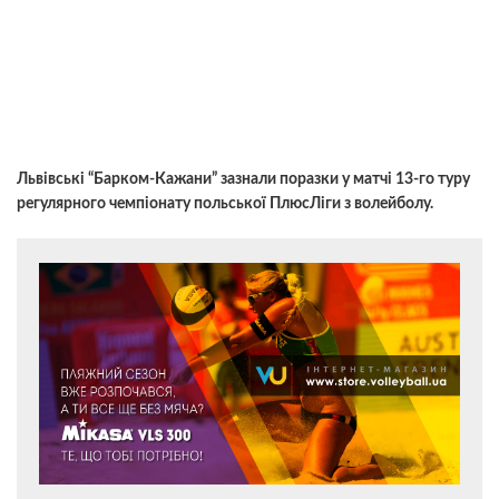
Львівські “Барком-Кажани” зазнали поразки у матчі 13-го туру
регулярного чемпіонату польської ПлюсЛіги з волейболу.