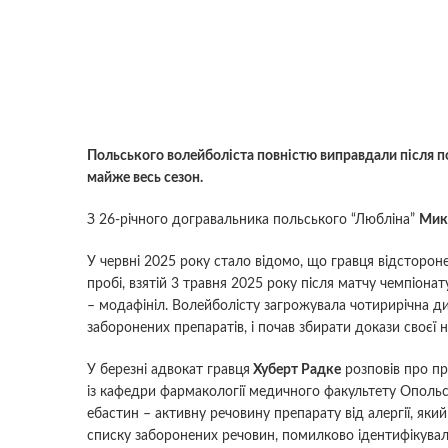
Польського волейболіста повністю виправдали після по
майже весь сезон.
З 26-річного догравальника польського “Любліна”
Мик
У червні 2025 року стало відомо, що гравця відсторон
пробі, взятій 3 травня 2025 року після матчу чемпіон
– модафініл. Волейболісту загрожувала чотирирічна ди
заборонених препаратів, і почав збирати докази своєї н
У березні адвокат гравця
Хуберт Радке
розповів про пр
із кафедри фармакології медичного факультету Опольс
ебастин – активну речовину препарату від алергії, як
списку заборонених речовин, помилково ідентифікувал