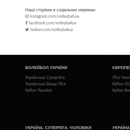
Наші сторінки в соціальних мережах:
instagram.com/volleyball.ua
facebook.com/volleyballua
twitter.com/volleyballua
ВОЛЕЙБОЛ УКРАЇНИ
ЄВРОПЕ
Українська Суперліга
Ліга Чемп
Українська Вища Ліга
Кубок Є
Кубок України
Кубок Ви
УКРАЇНА. СУПЕРЛІГА. ЧОЛОВІКИ
УКРАЇНА