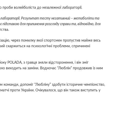
 проби волейболіста до незалежної лабораторії.
A лабораторії. Результат тесту негативний – метаболіти та
 підставою для припинення розгляду справи та, відповідно, для
тства.
ізацію, через помилку якої спортсмен пропустив майже весь
цький скаржиться на психологічні проблеми, спричинені
оку POLADA, з гравця зняли відсторонення, і він зміг
жно виходить на заміни. Водночас “Люблін” продовжив із ним
м команди, допоміг “Любліну” здобути історичне чемпіонство,
 матчі проти України. Очікувалося, що він також виступить у