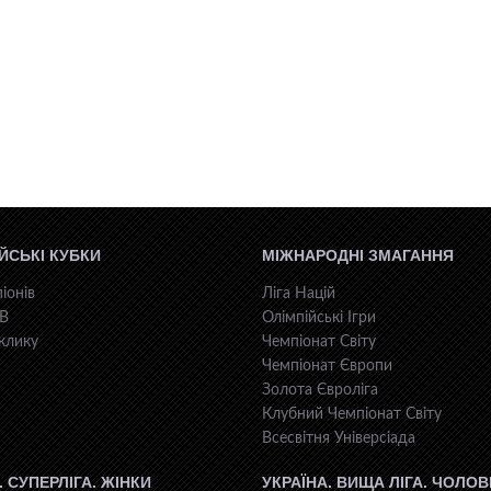
ЙСЬКІ КУБКИ
МІЖНАРОДНІ ЗМАГАННЯ
іонів
Ліга Націй
КВ
Олімпійські Ігри
клику
Чемпіонат Світу
Чемпіонат Європи
Золота Євроліга
Клубний Чемпіонат Світу
Всесвiтня Унiверсiaда
. СУПЕРЛІГА. ЖІНКИ
УКРАЇНА. ВИЩА ЛІГА. ЧОЛОВ