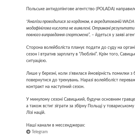
Польське антидопінгове агентство (POLADA) направило
“Аналізи проводилися за кордоном, в акредитованій WAD
модафінілова кислота не виявлені. Отримані результати є
повного виправдання спортсмена”,
– йдеться у заяві аген
Сторона волейболіста планує подати до суду на орган
сезон і втратив зарплату в “Любліні”. Крім того, Сави
ситуацією.
Лише у березні, коли з’явилася ймовірність помилки з б
повернутися до тренувань. Наразі волейболіст перева
контракт на наступний сезон.
У минулому сезоні Савицький, будучи основним гравце
а також встиг зіграти за збірну Польщі у товариському
Лізі націй.
Наші канали в мессенджерах:
Telegram