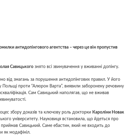
милки антидопінгового агентства – через це він пропустив
олая Савицького
знято всі звинувачення у вживанні допінгу.
ено від змагань за порушення антидопінгових правил. У його
ату Польщі проти “Алюрон Варта”, виявили заборонену речовину
скваліфікація. Сам Савицький наполягав, що не вживав
евинуватості.
оцес збору доказів та ключову роль докторки
Кароліни Новак
ького університету. Науковиця встановила, що йдеться про
ий приймав Савицький. Саме ебастин, який не входить до
и як модафініл.